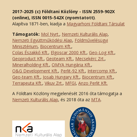
2017-2025 (c) Földtani Közlöny - ISSN 2559-902X
(online), ISSN 0015-542X (nyomtatott)
.
Alapítva 1871-ben, kiadja a
Magyarhoni Földtani Társulat
Támogatók:
Mol Nyrt.
,
Nemzeti Kulturális Alap
,
Nemzeti Együttműködési Alap
,
Földművelésügyi
Minisztérium
,
Biocentrum Kft.
,
Colas Északkő Kft
.
,
Elgoscar 2000 Kft
.
,
Geo-Log Kft.
,
Geoproduct Kft.
,
Geoteam Kft.
,
Mecsekérc Zrt.
,
Mineralholding Kft.
,
OMYA Hungária Kft.
,
O&G Development Kft
.
,
Perlit-92 Kft.
,
Intercomp Kft.
,
Geo-team Kft.
,
Josab Hungary Kft.
,
Biocentrum Kft.
,
Terrapeuta Kft.
,
Vikuv Zrt.
,
MFGI
,
Anzo Perlit Kft.
A Földtani Közlöny megjelenését 2016 óta támogatja a
Nemzeti Kulturális Alap
, és 2018 óta az
MTA
.