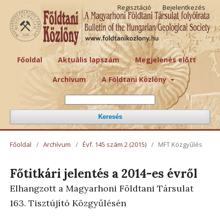
Regisztáció
Bejelentkezés
Főoldal
Aktuális lapszám
Megjelenés előtt
Archívum
A Földtani Közlöny
Keresés
Főoldal
/
Archívum
/
Évf. 145 szám 2 (2015)
/
MFT Közgyűlés
Főtitkári jelentés a 2014-es évről
Elhangzott a Magyarhoni Földtani Társulat
163. Tisztújító Közgyűlésén