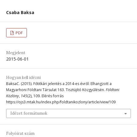
Csaba Baksa
PDF
Megjelent
2015-06-01
Hogyan kell idézni
BaksaC. (2015). Főtitkári jelentés a 2014-es évről: Elhangzott a
Magyarhoni Földtani Társulat 163. Tisztújító Közgyűlésén.
Földtani
Közlöny
,
145
(2), 109. Elérés forrás
https://ojs3.mtak.hu/index.php/foldtanikozlony/article/view/109
Idézet formátumok
Folyóirat szám