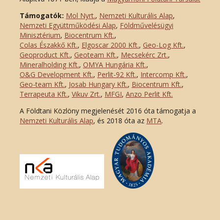
Támogatók:
Mol Nyrt.
,
Nemzeti Kulturális Alap
,
Nemzeti Együttműködési Alap
,
Földművelésügyi
Minisztérium
,
Biocentrum Kft.
,
Colas Északkő Kft
.
,
Elgoscar 2000 Kft
.
,
Geo-Log Kft.
,
Geoproduct Kft.
,
Geoteam Kft.
,
Mecsekérc Zrt.
,
Mineralholding Kft.
,
OMYA Hungária Kft.
,
O&G Development Kft
.
,
Perlit-92 Kft.
,
Intercomp Kft.
,
Geo-team Kft.
,
Josab Hungary Kft.
,
Biocentrum Kft.
,
Terrapeuta Kft.
,
Vikuv Zrt.
,
MFGI
,
Anzo Perlit Kft.
A Földtani Közlöny megjelenését 2016 óta támogatja a
Nemzeti Kulturális Alap
, és 2018 óta az
MTA
.