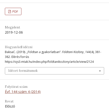
PDF
Megjelent
2019-12-06
Hogyan kell idézni
BaksaC. (2019). „Földtan a gyakorlatban”.
Földtani Közlöny
,
144
(4), 381-
382. Elérés forrás
https://ojs3.mtak.hu/index.php/foldtanikozlony/article/view/2124
Idézet formátumok
Folyóirat szám
Évf. 144 szám 4 (2014)
Rovat
Előszó