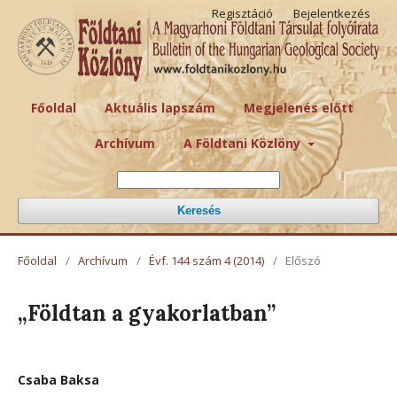
Regisztáció
Bejelentkezés
Főoldal
Aktuális lapszám
Megjelenés előtt
Archívum
A Földtani Közlöny
Keresés
Főoldal
/
Archívum
/
Évf. 144 szám 4 (2014)
/
Előszó
„Földtan a gyakorlatban”
Csaba Baksa