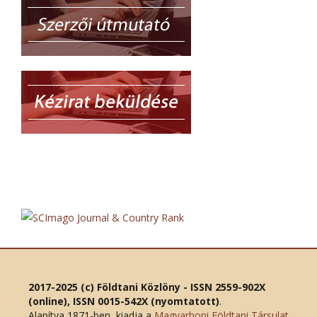
2017-2025 (c) Földtani Közlöny - ISSN 2559-902X
(online), ISSN 0015-542X (nyomtatott)
.
Alapítva 1871-ben, kiadja a
Magyarhoni Földtani Társulat