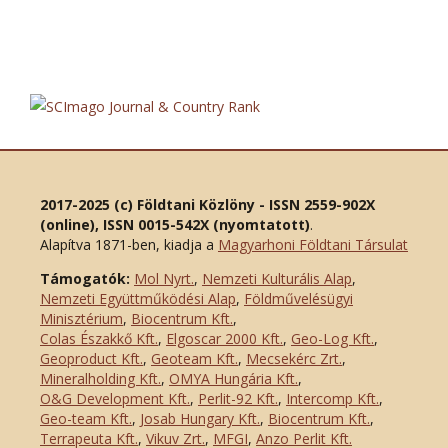
2017-2025 (c) Földtani Közlöny - ISSN 2559-902X
(online), ISSN 0015-542X (nyomtatott)
.
Alapítva 1871-ben, kiadja a
Magyarhoni Földtani Társulat
Támogatók:
Mol Nyrt.
,
Nemzeti Kulturális Alap
,
Nemzeti Együttműködési Alap
,
Földművelésügyi
Minisztérium
,
Biocentrum Kft.
,
Colas Északkő Kft
.
,
Elgoscar 2000 Kft
.
,
Geo-Log Kft.
,
Geoproduct Kft.
,
Geoteam Kft.
,
Mecsekérc Zrt.
,
Mineralholding Kft.
,
OMYA Hungária Kft.
,
O&G Development Kft
.
,
Perlit-92 Kft.
,
Intercomp Kft.
,
Geo-team Kft.
,
Josab Hungary Kft.
,
Biocentrum Kft.
,
Terrapeuta Kft.
,
Vikuv Zrt.
,
MFGI
,
Anzo Perlit Kft.