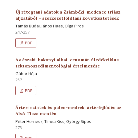
Új rétegtani adatok a Zsámbéki-medence triász
aljzatából – szerkezetföldtani következtetések
Tamás Budai, János Haas, Olga Piros
247-257
PDF
Az északi-bakonyi albai–cenomán üledékciklus
tektonoszedimentológiai értelmezése
Gábor Héja
257
PDF
Ártéri szintek és paleo-medrek: ártérfejlődés az
Alsó-Tisza mentén
Péter Hernesz, Tímea Kiss, György Sipos
273