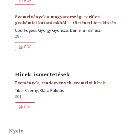
PDF
Szemelvények a magyarországi területi
geokémiai kutatásokból — történeti áttekintés
Ubul Fügedi, György Gyuricza, Daniella Tolmács
287
PDF
Hírek, ismertetések
Események, rendezvények, személyi hírek
Tibor Cserny, Klára Palotás
301
PDF
Nyelv