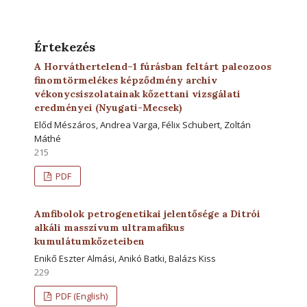
Értekezés
A Horváthertelend–1 fúrásban feltárt paleozoos
finomtörmelékes képződmény archív
vékonycsiszolatainak kőzettani vizsgálati
eredményei (Nyugati-Mecsek)
Előd Mészáros, Andrea Varga, Félix Schubert, Zoltán
Máthé
215
PDF
Amfibolok petrogenetikai jelentősége a Ditrói
alkáli masszívum ultramafikus
kumulátumkőzeteiben
Enikő Eszter Almási, Anikó Batki, Balázs Kiss
229
PDF (English)