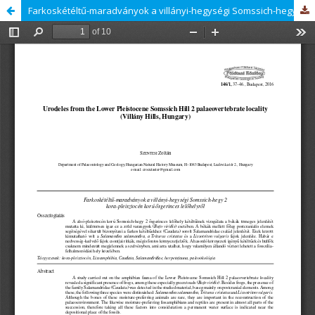
Farkoskétéltű-maradványok a villányi-hegységi Somssich-hegy 2 kora-pleisztocén korú ősgerinces lelőhelyről