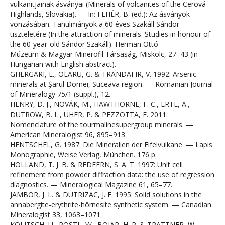
vulkanitjainak ásványai (Minerals of volcanites of the Cerová
Highlands, Slovakia). — In: FEHÉR, B. (ed.): Az ásványok
vonzásában. Tanulmányok a 60 éves Szakáll Sándor
tiszteletére (In the attraction of minerals. Studies in honour of
the 60-year-old Sándor Szakáll). Herman Ottó
Múzeum & Magyar Minerofil Társaság, Miskolc, 27–43 (in
Hungarian with English abstract).
GHERGARI, L., OLARU, G. & TRANDAFIR, V. 1992: Arsenic
minerals at Şarul Dornei, Suceava region. — Romanian Journal
of Mineralogy 75/1 (suppl.), 12.
HENRY, D. J., NOVÁK, M., HAWTHORNE, F. C., ERTL, A.,
DUTROW, B. L., UHER, P. & PEZZOTTA, F. 2011:
Nomenclature of the tourmalinesupergroup minerals. —
American Mineralogist 96, 895–913.
HENTSCHEL, G. 1987: Die Mineralien der Eifelvulkane. — Lapis
Monographie, Weise Verlag, München. 176 p.
HOLLAND, T. J. B. & REDFERN, S. A. T. 1997: Unit cell
refinement from powder diffraction data: the use of regression
diagnostics. — Mineralogical Magazine 61, 65–77.
JAMBOR, J. L. & DUTRIZAC, J. E. 1995: Solid solutions in the
annabergite-erythrite-hörnesite synthetic system. — Canadian
Mineralogist 33, 1063–1071.
KOLITSCH, U., POSTL, W., BOJAR, H. P. & TRATTNER, W.