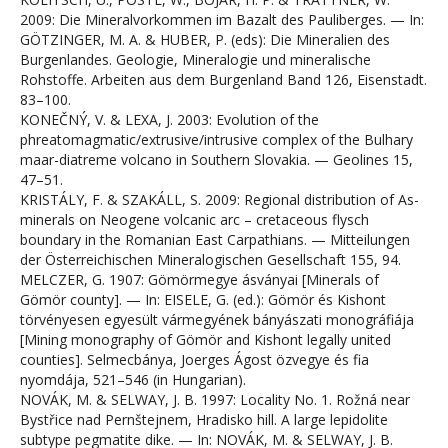
2009: Die Mineralvorkommen im Bazalt des Pauliberges. — In:
GÖTZINGER, M. A. & HUBER, P. (eds): Die Mineralien des
Burgenlandes. Geologie, Mineralogie und mineralische
Rohstoffe. Arbeiten aus dem Burgenland Band 126, Eisenstadt.
83–100.
KONEČNÝ, V. & LEXA, J. 2003: Evolution of the
phreatomagmatic/extrusive/intrusive complex of the Bulhary
maar-diatreme volcano in Southern Slovakia. — Geolines 15,
47–51.
KRISTÁLY, F. & SZAKÁLL, S. 2009: Regional distribution of As-
minerals on Neogene volcanic arc – cretaceous flysch
boundary in the Romanian East Carpathians. — Mitteilungen
der Österreichischen Mineralogischen Gesellschaft 155, 94.
MELCZER, G. 1907: Gömörmegye ásványai [Minerals of
Gömör county]. — In: EISELE, G. (ed.): Gömör és Kishont
törvényesen egyesült vármegyének bányászati monográfiája
[Mining monography of Gömör and Kishont legally united
counties]. Selmecbánya, Joerges Ágost özvegye és fia
nyomdája, 521–546 (in Hungarian).
NOVÁK, M. & SELWAY, J. B. 1997: Locality No. 1. Rožná near
Bystřice nad Pernštejnem, Hradisko hill. A large lepidolite
subtype pegmatite dike. — In: NOVÁK, M. & SELWAY, J. B.