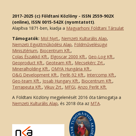
2017-2025 (c) Földtani Közlöny - ISSN 2559-902X
(online), ISSN 0015-542X (nyomtatott)
.
Alapítva 1871-ben, kiadja a
Magyarhoni Földtani Társulat
Támogatók:
Mol Nyrt.
,
Nemzeti Kulturális Alap
,
Nemzeti Együttműködési Alap
,
Földművelésügyi
Minisztérium
,
Biocentrum Kft.
,
Colas Északkő Kft
.
,
Elgoscar 2000 Kft
.
,
Geo-Log Kft.
,
Geoproduct Kft.
,
Geoteam Kft.
,
Mecsekérc Zrt.
,
Mineralholding Kft.
,
OMYA Hungária Kft.
,
O&G Development Kft
.
,
Perlit-92 Kft.
,
Intercomp Kft.
,
Geo-team Kft.
,
Josab Hungary Kft.
,
Biocentrum Kft.
,
Terrapeuta Kft.
,
Vikuv Zrt.
,
MFGI
,
Anzo Perlit Kft.
A Földtani Közlöny megjelenését 2016 óta támogatja a
Nemzeti Kulturális Alap
, és 2018 óta az
MTA
.