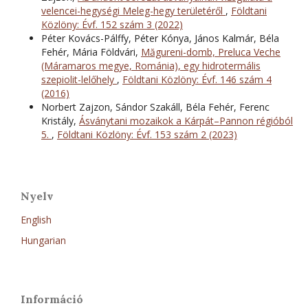
velencei-hegységi Meleg-hegy területéről
,
Földtani
Közlöny: Évf. 152 szám 3 (2022)
Péter Kovács-Pálffy, Péter Kónya, János Kalmár, Béla
Fehér, Mária Földvári,
Măgureni-domb, Preluca Veche
(Máramaros megye, Románia), egy hidrotermális
szepiolit-lelőhely
,
Földtani Közlöny: Évf. 146 szám 4
(2016)
Norbert Zajzon, Sándor Szakáll, Béla Fehér, Ferenc
Kristály,
Ásványtani mozaikok a Kárpát–Pannon régióból
5.
,
Földtani Közlöny: Évf. 153 szám 2 (2023)
Nyelv
English
Hungarian
Információ