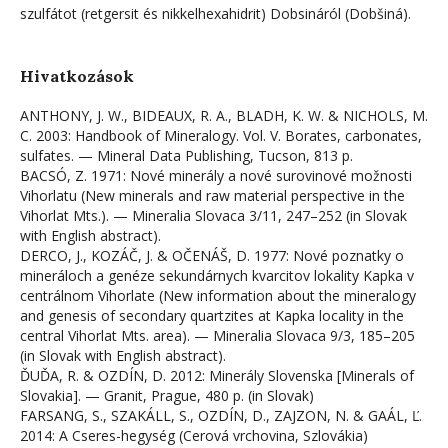
szulfátot (retgersit és nikkelhexahidrit) Dobsináról (Dobšiná).
Hivatkozások
ANTHONY, J. W., BIDEAUX, R. A., BLADH, K. W. & NICHOLS, M.
C. 2003: Handbook of Mineralogy. Vol. V. Borates, carbonates,
sulfates. — Mineral Data Publishing, Tucson, 813 p.
BACSÓ, Z. 1971: Nové minerály a nové surovinové možnosti
Vihorlatu (New minerals and raw material perspective in the
Vihorlat Mts.). — Mineralia Slovaca 3/11, 247–252 (in Slovak
with English abstract).
DERCO, J., KOZÁČ, J. & OČENÁŠ, D. 1977: Nové poznatky o
mineráloch a genéze sekundárnych kvarcitov lokality Kapka v
centrálnom Vihorlate (New information about the mineralogy
and genesis of secondary quartzites at Kapka locality in the
central Vihorlat Mts. area). — Mineralia Slovaca 9/3, 185–205
(in Slovak with English abstract).
ĎUĎA, R. & OZDÍN, D. 2012: Minerály Slovenska [Minerals of
Slovakia]. — Granit, Prague, 480 p. (in Slovak)
FARSANG, S., SZAKÁLL, S., OZDÍN, D., ZAJZON, N. & GAÁL, Ľ.
2014: A Cseres-hegység (Cerová vrchovina, Szlovákia)