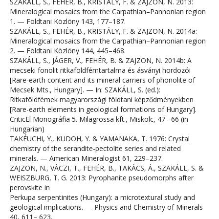
SZAKÁLL, S., FEHÉR, B., KRISTÁLY, F. & ZAJZON, N. 2013:
Mineralogical mosaics from the Carpathian–Pannonian region
1. — Földtani Közlöny 143, 177–187.
SZAKÁLL, S., FEHÉR, B., KRISTÁLY, F. & ZAJZON, N. 2014a:
Mineralogical mosaics from the Carpathian–Pannonian region
2. — Földtani Közlöny 144, 445–468.
SZAKÁLL, S., JÁGER, V., FEHÉR, B. & ZAJZON, N. 2014b: A
mecseki fonolit ritkaföldfémtartalma és ásványi hordozói
[Rare-earth content and its mineral carriers of phonolite of
Mecsek Mts., Hungary]. — In: SZAKÁLL, S. (ed.):
Ritkaföldfémek magyarországi földtani képződményekben
[Rare-earth elements in geological formations of Hungary].
CriticEl Monográfia 5. Milagrossa kft., Miskolc, 47– 66 (in
Hungarian)
TAKÉUCHI, Y., KUDOH, Y. & YAMANAKA, T. 1976: Crystal
chemistry of the serandite-pectolite series and related
minerals. — American Mineralogist 61, 229–237.
ZAJZON, N., VÁCZI, T., FEHÉR, B., TAKÁCS, Á., SZAKÁLL, S. &
WEISZBURG, T. G. 2013: Pyrophanite pseudomorphs after
perovskite in
Perkupa serpentinites (Hungary): a microtextural study and
geological implications. — Physics and Chemistry of Minerals
40, 611– 623.