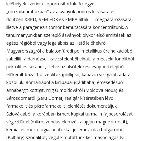
lelőhelyek szerint csoportosítottuk. Az egyes
„mozaikdarabokban” az ásványok pontos leírására és —
döntően XRPD, SEM-EDX és EMPA általi — meghatározására,
illetve a paragenezis tömör bemutatására koncentráltunk. A
tanulmányunkban szereplő ásványok olykor első említések az
egész régióból vagy legalábbis az illető lelőhelyről.
Magyarországról a balatonfüredi polimetallikus ércindikációból
sabelliit, a darnózseli kavicstelepből elbait, a mecseki fonolitból
pektolit és sérandit, illetve az alsótelekesi evaporittelepből
előkerült bazaltból zeolitok (phillipsit, kabazit) vizsgálati adatait
közöljük. Romániából a kirlibabai (Cârlibaba) ércesedésből
annabergit-köttigit, míg Újmoldováról (Moldova Nouă) és
Sárosdornáról (Şaru Dornei) realgár kíséretében lévő
farmakolit és pikrofarmakolit jelenlétét dokumentáljuk.
Szlovákiából a korábban ismert kapkai turmalin fajbesorolását
végeztük el (mikroszondás elemzés alapján magneziofoitit),
kémiai és morfológiai adatokkal jellemeztük a bolgáromi
(Bulhary) szodalitot, végül kimutattunk két másodlagos Ni-