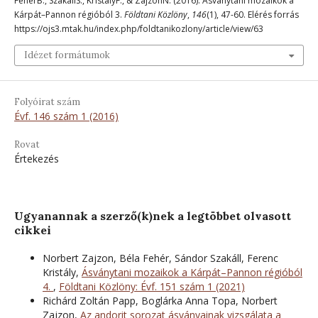
FehérB., SzakállS., KristályF., & ZajzonN. (2016). Ásványtani mozaikok a
Kárpát–Pannon régióból 3.
Földtani Közlöny
,
146
(1), 47-60. Elérés forrás
https://ojs3.mtak.hu/index.php/foldtanikozlony/article/view/63
Idézet formátumok
Folyóirat szám
Évf. 146 szám 1 (2016)
Rovat
Értekezés
Ugyanannak a szerző(k)nek a legtöbbet olvasott
cikkei
Norbert Zajzon, Béla Fehér, Sándor Szakáll, Ferenc
Kristály,
Ásványtani mozaikok a Kárpát–Pannon régióból
4.
,
Földtani Közlöny: Évf. 151 szám 1 (2021)
Richárd Zoltán Papp, Boglárka Anna Topa, Norbert
Zajzon,
Az andorit sorozat ásványainak vizsgálata a