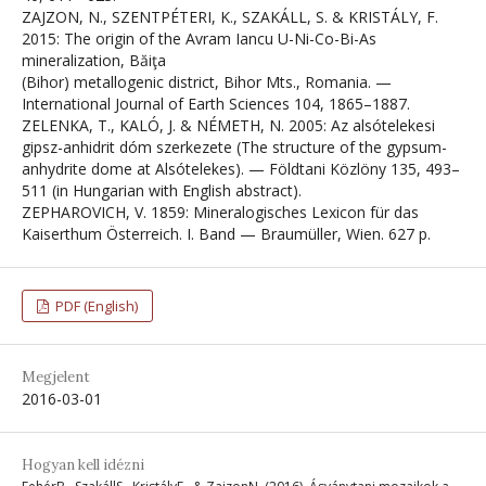
ZAJZON, N., SZENTPÉTERI, K., SZAKÁLL, S. & KRISTÁLY, F.
2015: The origin of the Avram Iancu U-Ni-Co-Bi-As
mineralization, Băiţa
(Bihor) metallogenic district, Bihor Mts., Romania. —
International Journal of Earth Sciences 104, 1865–1887.
ZELENKA, T., KALÓ, J. & NÉMETH, N. 2005: Az alsótelekesi
gipsz-anhidrit dóm szerkezete (The structure of the gypsum-
anhydrite dome at Alsótelekes). — Földtani Közlöny 135, 493–
511 (in Hungarian with English abstract).
ZEPHAROVICH, V. 1859: Mineralogisches Lexicon für das
Kaiserthum Österreich. I. Band — Braumüller, Wien. 627 p.
PDF (English)
Megjelent
2016-03-01
Hogyan kell idézni