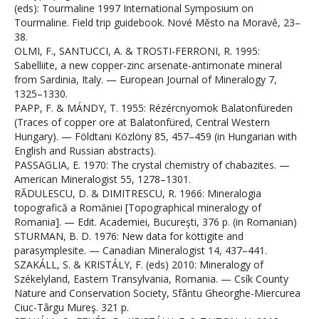
(eds): Tourmaline 1997 International Symposium on
Tourmaline. Field trip guidebook. Nové Město na Moravě, 23–
38.
OLMI, F., SANTUCCI, A. & TROSTI-FERRONI, R. 1995:
Sabelliite, a new copper-zinc arsenate-antimonate mineral
from Sardinia, Italy. — European Journal of Mineralogy 7,
1325–1330.
PAPP, F. & MÁNDY, T. 1955: Rézércnyomok Balatonfüreden
(Traces of copper ore at Balatonfüred, Central Western
Hungary). — Földtani Közlöny 85, 457–459 (in Hungarian with
English and Russian abstracts).
PASSAGLIA, E. 1970: The crystal chemistry of chabazites. —
American Mineralogist 55, 1278–1301.
RĂDULESCU, D. & DIMITRESCU, R. 1966: Mineralogia
topografică a Romăniei [Topographical mineralogy of
Romania]. — Edit. Academiei, Bucureşti, 376 p. (in Romanian)
STURMAN, B. D. 1976: New data for köttigite and
parasymplesite. — Canadian Mineralogist 14, 437–441.
SZAKÁLL, S. & KRISTÁLY, F. (eds) 2010: Mineralogy of
Székelyland, Eastern Transylvania, Romania. — Csík County
Nature and Conservation Society, Sfântu Gheorghe-Miercurea
Ciuc-Târgu Mureş. 321 p.