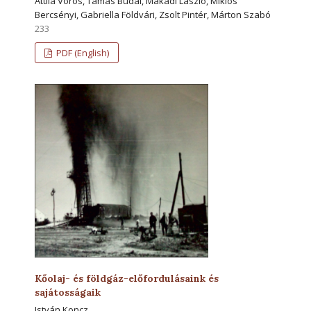
Attila Vörös, Tamás Budai, Makádi László, Miklós
Bercsényi, Gabriella Földvári, Zsolt Pintér, Márton Szabó
233
PDF (English)
Kőolaj- és földgáz-előfordulásaink és
sajátosságaik
István Koncz