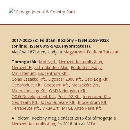
2017-2025 (c) Földtani Közlöny - ISSN 2559-902X
(online), ISSN 0015-542X (nyomtatott)
.
Alapítva 1871-ben, kiadja a
Magyarhoni Földtani Társulat
Támogatók:
Mol Nyrt.
,
Nemzeti Kulturális Alap
,
Nemzeti Együttműködési Alap
,
Földművelésügyi
Minisztérium
,
Biocentrum Kft.
,
Colas Északkő Kft
.
,
Elgoscar 2000 Kft
.
,
Geo-Log Kft.
,
Geoproduct Kft.
,
Geoteam Kft.
,
Mecsekérc Zrt.
,
Mineralholding Kft.
,
OMYA Hungária Kft.
,
O&G Development Kft
.
,
Perlit-92 Kft.
,
Intercomp Kft.
,
Geo-team Kft.
,
Josab Hungary Kft.
,
Biocentrum Kft.
,
Terrapeuta Kft.
,
Vikuv Zrt.
,
MFGI
,
Anzo Perlit Kft.
A Földtani Közlöny megjelenését 2016 óta támogatja a
Nemzeti Kulturális Alap
, és 2018 óta az
MTA
.