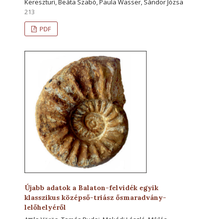
Kereszturi, Beáta Szabó, Paula Wasser, Sándor Józsa
213
PDF
Újabb adatok a Balaton-felvidék egyik
klasszikus középső-triász ősmaradvány-
lelőhelyéről