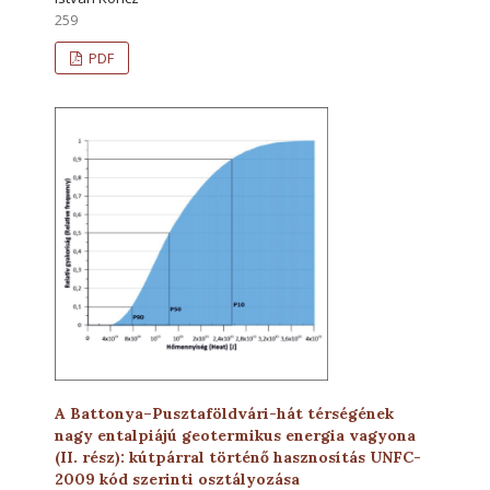
259
PDF
A Battonya–Pusztaföldvári-hát térségének
nagy entalpiájú geotermikus energia vagyona
(II. rész): kútpárral történő hasznosítás UNFC-
2009 kód szerinti osztályozása