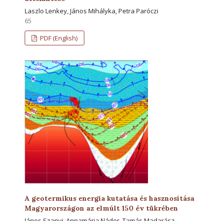
Laszlo Lenkey, János Mihályka, Petra Paróczi
65
PDF (English)
A geotermikus energia kutatása és hasznosítása
Magyarországon az elmúlt 150 év tükrében
János Szanyi, Annamária Nádor, Tamás Madarász