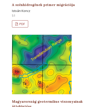
A szénhidrogének primer migrációja
István Koncz
51
PDF
Magyarország geotermikus viszonyainak
áttekintése