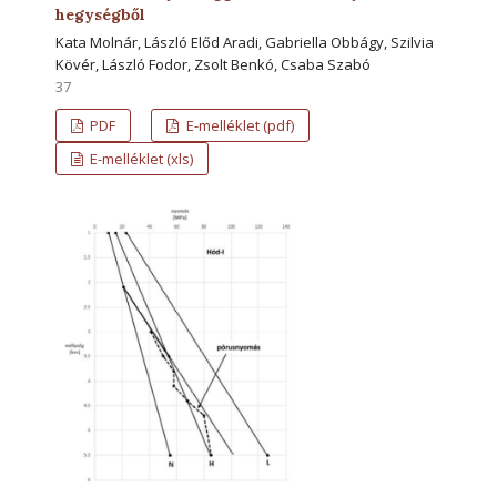
hegységből
Kata Molnár, László Előd Aradi, Gabriella Obbágy, Szilvia
Kövér, László Fodor, Zsolt Benkó, Csaba Szabó
37
PDF
E-melléklet (pdf)
E-melléklet (xls)