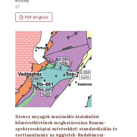
Kristály
27
PDF (English)
Szenes anyagok maximális átalakulási
hőmérsékletének meghatározása Raman-
spektroszkópiai mérésekkel: standardizálás és
esettanulmány az Aggtelek–Rudabányai-