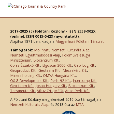
2017-2025 (c) Földtani Közlöny - ISSN 2559-902X
(online), ISSN 0015-542X (nyomtatott)
.
Alapítva 1871-ben, kiadja a
Magyarhoni Földtani Társulat
Támogatók:
Mol Nyrt.
,
Nemzeti Kulturális Alap
,
Nemzeti Együttműködési Alap
,
Földművelésügyi
Minisztérium
,
Biocentrum Kft.
,
Colas Északkő Kft
.
,
Elgoscar 2000 Kft
.
,
Geo-Log Kft.
,
Geoproduct Kft.
,
Geoteam Kft.
,
Mecsekérc Zrt.
,
Mineralholding Kft.
,
OMYA Hungária Kft.
,
O&G Development Kft
.
,
Perlit-92 Kft.
,
Intercomp Kft.
,
Geo-team Kft.
,
Josab Hungary Kft.
,
Biocentrum Kft.
,
Terrapeuta Kft.
,
Vikuv Zrt.
,
MFGI
,
Anzo Perlit Kft.
A Földtani Közlöny megjelenését 2016 óta támogatja a
Nemzeti Kulturális Alap
, és 2018 óta az
MTA
.