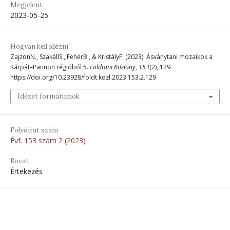
Megjelent
2023-05-25
Hogyan kell idézni
ZajzonN., SzakállS., FehérB., & KristályF. (2023). Ásványtani mozaikok a
Kárpát–Pannon régióból 5.
Földtani Közlöny
,
153
(2), 129.
https://doi.org/10.23928/foldt.kozl.2023.153.2.129
Idézet formátumok
Folyóirat szám
Évf. 153 szám 2 (2023)
Rovat
Értekezés