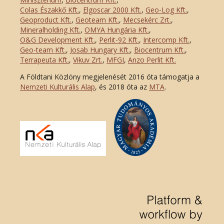
Colas Északkő Kft
.
,
Elgoscar 2000 Kft
.
,
Geo-Log Kft.
,
Geoproduct Kft.
,
Geoteam Kft.
,
Mecsekérc Zrt.
,
Mineralholding Kft.
,
OMYA Hungária Kft.
,
O&G Development Kft
.
,
Perlit-92 Kft.
,
Intercomp Kft.
,
Geo-team Kft.
,
Josab Hungary Kft.
,
Biocentrum Kft.
,
Terrapeuta Kft.
,
Vikuv Zrt.
,
MFGI
,
Anzo Perlit Kft.
A Földtani Közlöny megjelenését 2016 óta támogatja a
Nemzeti Kulturális Alap
, és 2018 óta az
MTA
.