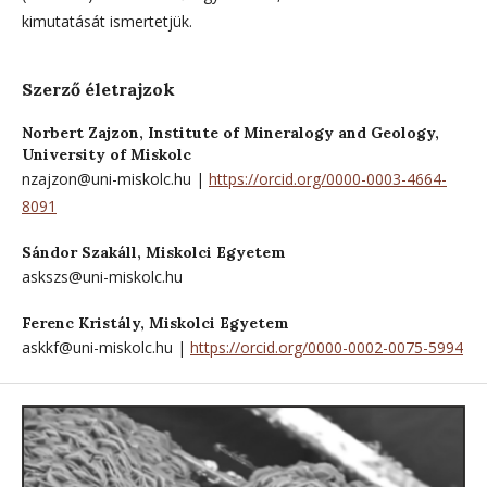
kimutatását ismertetjük.
Szerző életrajzok
Norbert Zajzon,
Institute of Mineralogy and Geology,
University of Miskolc
nzajzon@uni-miskolc.hu |
https://orcid.org/0000-0003-4664-
8091
Sándor Szakáll,
Miskolci Egyetem
askszs@uni-miskolc.hu
Ferenc Kristály,
Miskolci Egyetem
askkf@uni-miskolc.hu |
https://orcid.org/0000-0002-0075-5994