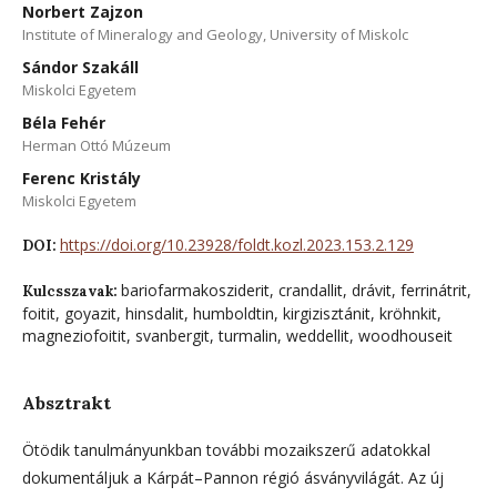
Norbert Zajzon
Institute of Mineralogy and Geology, University of Miskolc
Sándor Szakáll
Miskolci Egyetem
Béla Fehér
Herman Ottó Múzeum
Ferenc Kristály
Miskolci Egyetem
https://doi.org/10.23928/foldt.kozl.2023.153.2.129
DOI:
bariofarmakosziderit, crandallit, drávit, ferrinátrit,
Kulcsszavak:
foitit, goyazit, hinsdalit, humboldtin, kirgizisztánit, kröhnkit,
magneziofoitit, svanbergit, turmalin, weddellit, woodhouseit
Absztrakt
Ötödik tanulmányunkban további mozaikszerű adatokkal
dokumentáljuk a Kárpát–Pannon régió ásványvilágát. Az új