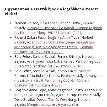
Ugyanannak a szerző(k)nek a legtöbbet olvasott
cikkei
Norbert Zajzon, Béla Fehér, Sándor Szakáll, Ferenc
Kristály,
Ásványtani mozaikok a Kárpát–Pannon régióból
4.
,
Földtani Közlöny: Évf. 151 szám 1 (2021)
Richárd Zoltán Papp, Boglárka Anna Topa, Norbert
Zajzon,
Az andorit sorozat ásványainak vizsgálata a
velencei-hegységi Meleg-hegy területéről
,
Földtani
Közlöny: Évf. 152 szám 3 (2022)
Béla Fehér, Sándor Szakáll, Ferenc Kristály, Norbert
Zajzon,
Ásványtani mozaikok a Kárpát–Pannon régióból
3.
,
Földtani Közlöny: Évf. 146 szám 1 (2016)
Béla Fehér, Sándor Szakáll, Károly Lázár, Norbert
Zajzon, Délia Bulátkó-Debus, Ferenc Kristály,
Ásványtani
mozaikok a Kárpát-Pannon régióból 6.
,
Földtani
Közlöny: Évf. 155 szám 4 (2025)
Boglárka Anna Topa, Máté Zsigmond Leskó, László Előd
Aradi, Diego Segui-Fábián, Ágota Kazup, Ferenc Kristály,
Délia Bulátkó-Debus, Tamás Weiszburg, Norbert
Zajzon,
Mangán-oxidos ásványtársulás a