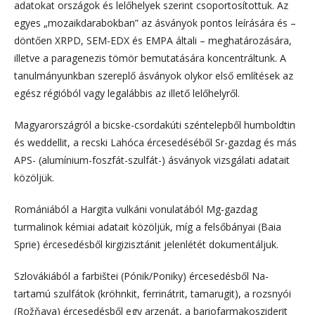
adatokat országok és lelőhelyek szerint csoportosítottuk. Az
egyes „mozaikdarabokban” az ásványok pontos leírására és –
döntően XRPD, SEM-EDX és EMPA általi – meghatározására,
illetve a paragenezis tömör bemutatására koncentráltunk. A
tanulmányunkban szereplő ásványok olykor első említések az
egész régióból vagy legalábbis az illető lelőhelyről.
Magyarországról a bicske-csordakúti széntelepből humboldtin
és weddellit, a recski Lahóca ércesedéséből Sr-gazdag és más
APS- (alumínium-foszfát-szulfát-) ásványok vizsgálati adatait
közöljük.
Romániából a Hargita vulkáni vonulatából Mg-gazdag
turmalinok kémiai adatait közöljük, míg a felsőbányai (Baia
Sprie) ércesedésből kirgizisztánit jelenlétét dokumentáljuk.
Szlovákiából a farbištei (Pónik/Poniky) ércesedésből Na-
tartamú szulfátok (kröhnkit, ferrinátrit, tamarugit), a rozsnyói
(Rožňava) ércesedésből egy arzenát, a bariofarmakosziderit