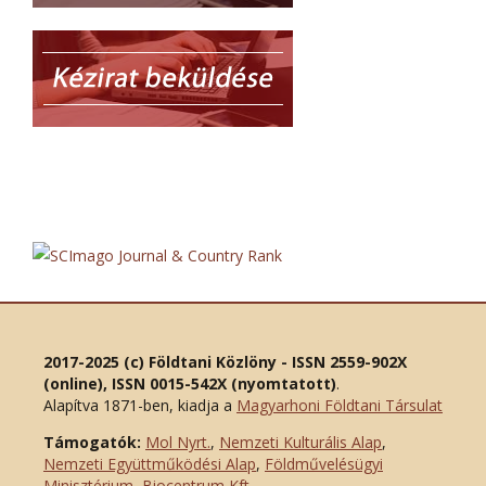
2017-2025 (c) Földtani Közlöny - ISSN 2559-902X
(online), ISSN 0015-542X (nyomtatott)
.
Alapítva 1871-ben, kiadja a
Magyarhoni Földtani Társulat
Támogatók:
Mol Nyrt.
,
Nemzeti Kulturális Alap
,
Nemzeti Együttműködési Alap
,
Földművelésügyi
Minisztérium
,
Biocentrum Kft.
,