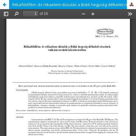
Ritkaföldfém- és ritkaelem-dúsulás a Bükk hegység délkeleti részének vulkáni eredetű kőzettesteiben