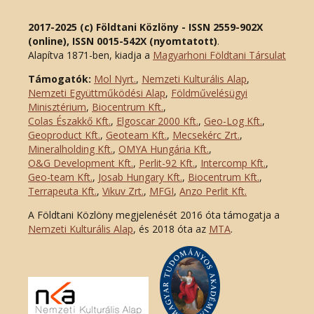
2017-2025 (c) Földtani Közlöny - ISSN 2559-902X
(online), ISSN 0015-542X (nyomtatott)
.
Alapítva 1871-ben, kiadja a
Magyarhoni Földtani Társulat
Támogatók:
Mol Nyrt.
,
Nemzeti Kulturális Alap
,
Nemzeti Együttműködési Alap
,
Földművelésügyi
Minisztérium
,
Biocentrum Kft.
,
Colas Északkő Kft
.
,
Elgoscar 2000 Kft
.
,
Geo-Log Kft.
,
Geoproduct Kft.
,
Geoteam Kft.
,
Mecsekérc Zrt.
,
Mineralholding Kft.
,
OMYA Hungária Kft.
,
O&G Development Kft
.
,
Perlit-92 Kft.
,
Intercomp Kft.
,
Geo-team Kft.
,
Josab Hungary Kft.
,
Biocentrum Kft.
,
Terrapeuta Kft.
,
Vikuv Zrt.
,
MFGI
,
Anzo Perlit Kft.
A Földtani Közlöny megjelenését 2016 óta támogatja a
Nemzeti Kulturális Alap
, és 2018 óta az
MTA
.