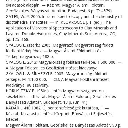
évi adatok alapján. — Kézirat, Magyar Állami Földtani,
Geofizikai és Bányászati Adattár, Budapest, 6 p. (T: 4579)
GATES, W. P. 2005: Infrared spectroscopy and the chemistry of
dioctahedral smectites. — In: KLOPROGGE J. T. (ed.): The
Application of Vibrational Spectroscopy to Clay Minerals and
Layered Double Hydroxides, Clay Minerals Soc., Aurora, CO,
pp. 125–168.
GYALOG L. (szerk.) 2005: Magyarázó Magyarország fedett
földtani térképéhez. — Magyar Állami Földtani Intézet
Térképmagyarázói, 188 p.
GYALOG L. 2013: Magyarország földtani térképe, 1:500 000. —
A Magyar Földtani és Geofizikai Intézet kiadványa.
GYALOG L. & SÍKHEGYI F. 2005: Magyarország földtani
térképe, M=1:100 000. — CD. A Magyar Földtani Intézet
Kiadványa, 88 szelvény.
HORUSITZKY F. 1950: Jelentés Magyarország bentonit
készletéről. — Kézirat, Magyar Állami Földtani, Geofizikai és
Bányászati Adattár, Budapest, 13 p. (Bn. 41)
KÁDÁR L.-NÉ 1982: Új bentonitféleségek kutatása, II. —
Kézirat, Kutatási jelentés, Központi Bányászati Fejlesztési
Intézet,
Magyar Állami Földtani, Geofizikai és Bányászati Adattár, 93 p.