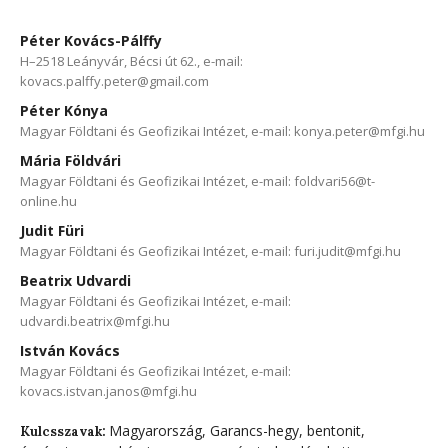
Péter Kovács-Pálffy
H–2518 Leányvár, Bécsi út 62., e-mail:
kovacs.palffy.peter@gmail.com
Péter Kónya
Magyar Földtani és Geofizikai Intézet, e-mail: konya.peter@mfgi.hu
Mária Földvári
Magyar Földtani és Geofizikai Intézet, e-mail: foldvari56@t-
online.hu
Judit Füri
Magyar Földtani és Geofizikai Intézet, e-mail: furi.judit@mfgi.hu
Beatrix Udvardi
Magyar Földtani és Geofizikai Intézet, e-mail:
udvardi.beatrix@mfgi.hu
István Kovács
Magyar Földtani és Geofizikai Intézet, e-mail:
kovacs.istvan.janos@mfgi.hu
Magyarország, Garancs-hegy, bentonit,
Kulcsszavak: