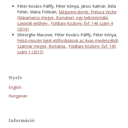
Péter Kovács-Pálffy, Péter Kónya, János Kalmár, Béla
Fehér, Mária Földvári,
Măgureni-domb, Preluca Veche
(Máramaros megye, Románia), egy hidrotermális
szepiolit-lelőhely
,
Földtani Közlöny: Évf. 146 szám 4
(2016)
Gheorghe Macovei, Péter Kovács-Pálffy, Péter Kónya,
Felső-miocén lignit-előfordulások az Avas-medencéből,
Szatmár megye, Románia
,
Földtani Közlöny: Évf. 145
szám 1 (2015)
Nyelv
English
Hungarian
Információ