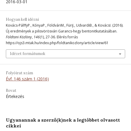
2016-03-01
Hogyan kell idézni
Kovács-PálffyP., KónyaP., FöldváriM., FüriJ., UdvardiB., & KovácsI. (2016).
Új eredmények a pilisvörösvári Garancs-hegy bentonitkutatásában.
Földtani Közlöny
,
146
(1), 27-36. Elérés forrás
https://ojs3.mtak.hu/index.php/foldtanikozlony/article/view/61
Idézet formátumok
Folyóirat szám
Évf. 146 szám 1 (2016)
Rovat
Értekezés
Ugyanannak a szerző(k)nek a legtöbbet olvasott
cikkei