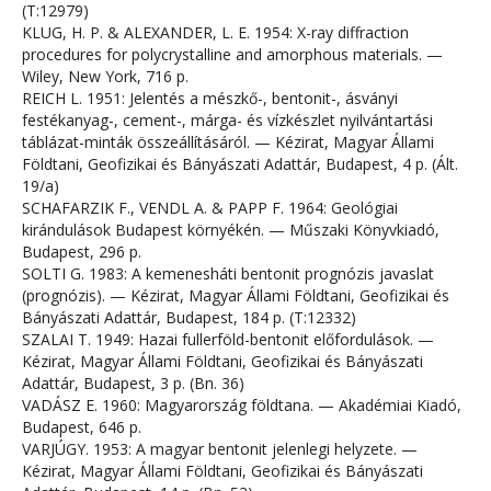
(T:12979)
KLUG, H. P. & ALEXANDER, L. E. 1954: X-ray diffraction
procedures for polycrystalline and amorphous materials. —
Wiley, New York, 716 p.
REICH L. 1951: Jelentés a mészkő-, bentonit-, ásványi
festékanyag-, cement-, márga- és vízkészlet nyilvántartási
táblázat-minták összeállításáról. — Kézirat, Magyar Állami
Földtani, Geofizikai és Bányászati Adattár, Budapest, 4 p. (Ált.
19/a)
SCHAFARZIK F., VENDL A. & PAPP F. 1964: Geológiai
kirándulások Budapest környékén. — Műszaki Könyvkiadó,
Budapest, 296 p.
SOLTI G. 1983: A kemenesháti bentonit prognózis javaslat
(prognózis). — Kézirat, Magyar Állami Földtani, Geofizikai és
Bányászati Adattár, Budapest, 184 p. (T:12332)
SZALAI T. 1949: Hazai fullerföld-bentonit előfordulások. —
Kézirat, Magyar Állami Földtani, Geofizikai és Bányászati
Adattár, Budapest, 3 p. (Bn. 36)
VADÁSZ E. 1960: Magyarország földtana. — Akadémiai Kiadó,
Budapest, 646 p.
VARJÚGY. 1953: A magyar bentonit jelenlegi helyzete. —
Kézirat, Magyar Állami Földtani, Geofizikai és Bányászati