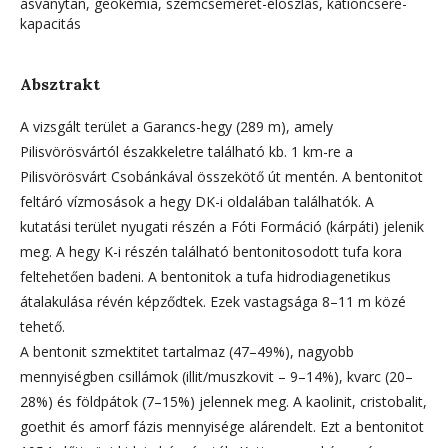
ásványtan, geokémia, szemcseméret-eloszlás, kationcsere-
kapacitás
Absztrakt
A vizsgált terület a Garancs-hegy (289 m), amely
Pilisvörösvártól északkeletre található kb. 1 km-re a
Pilisvörösvárt Csobánkával összekötő út mentén. A bentonitot
feltáró vízmosások a hegy DK-i oldalában találhatók. A
kutatási terület nyugati részén a Fóti Formáció (kárpáti) jelenik
meg. A hegy K-i részén található bentonitosodott tufa kora
feltehetően badeni. A bentonitok a tufa hidrodiagenetikus
átalakulása révén képződtek. Ezek vastagsága 8–11 m közé
tehető.
A bentonit szmektitet tartalmaz (47–49%), nagyobb
mennyiségben csillámok (illit/muszkovit – 9–14%), kvarc (20–
28%) és földpátok (7–15%) jelennek meg. A kaolinit, cristobalit,
goethit és amorf fázis mennyisége alárendelt. Ezt a bentonitot