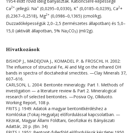
1954 előtt rövid ideig bányászták. Kationcsere-képessége
2+
+
+
2
Ca
-jellegű: Na
(0,0295–0,0330), K
(0,0185–0,0239), Ca
+
2+
(0,2367–0,2518), Mg
(0,0986–0,1365) (cmol/kg).
Duzzadóképességük 2,0–2,5 (természetes állapotban) és 5,0–
15,0 (aktivált állapotban, 5% Na
CO
) (ml/2g).
2
3
Hivatkozások
BISHOP J., MADEJOVA J., KOMADEL P. & FROSCHL H. 2002:
The influence of structural Fe, Al and Mg on the infrared OH
bands in spectra of dioctahedral smectites. —Clay Minerals 37,
607–616.
CARLSON, L. 2004: Bentonite mineralogy. Part 1. Methods of
investigation — a literature review & Part 2. Mineralogical
research of selected bentonites. —Posiva Oy, Olkiluoto.
Working Report, 108 p.
FRITS J. 1949: Adatok a magyar bentonitkérdéshez a
Komlóskai (Tokaj-Hegyalja) előfordulással kapcsolatban. —
Kézirat, Magyar Állami Földtani, Geofizikai és Bányászati
Adattár, 20 p. (Bn. 34)
FRITS J. 1951: Bentonit-fullerföld előfordulások készletei 1950.