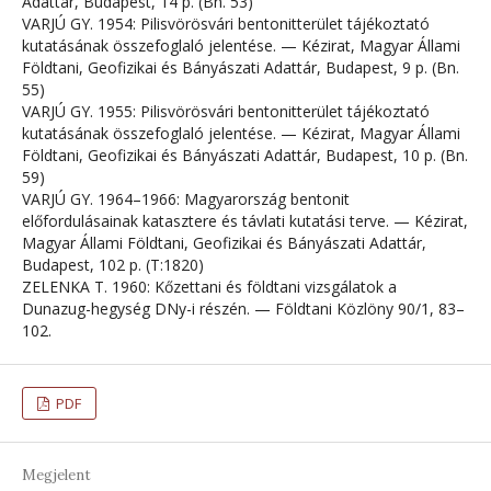
Adattár, Budapest, 14 p. (Bn. 53)
VARJÚ GY. 1954: Pilisvörösvári bentonitterület tájékoztató
kutatásának összefoglaló jelentése. — Kézirat, Magyar Állami
Földtani, Geofizikai és Bányászati Adattár, Budapest, 9 p. (Bn.
55)
VARJÚ GY. 1955: Pilisvörösvári bentonitterület tájékoztató
kutatásának összefoglaló jelentése. — Kézirat, Magyar Állami
Földtani, Geofizikai és Bányászati Adattár, Budapest, 10 p. (Bn.
59)
VARJÚ GY. 1964–1966: Magyarország bentonit
előfordulásainak katasztere és távlati kutatási terve. — Kézirat,
Magyar Állami Földtani, Geofizikai és Bányászati Adattár,
Budapest, 102 p. (T:1820)
ZELENKA T. 1960: Kőzettani és földtani vizsgálatok a
Dunazug-hegység DNy-i részén. — Földtani Közlöny 90/1, 83–
102.
PDF
Megjelent