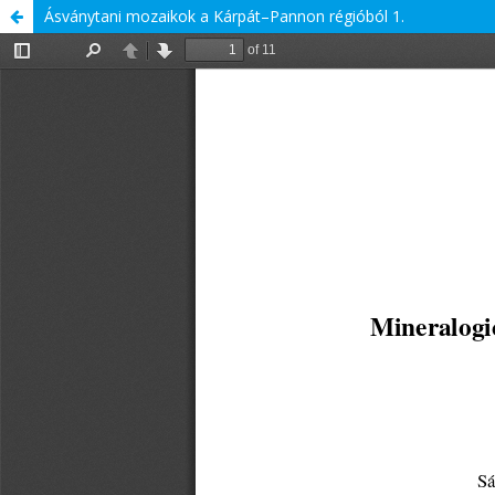
Ásványtani mozaikok a Kárpát–Pannon régióból 1.