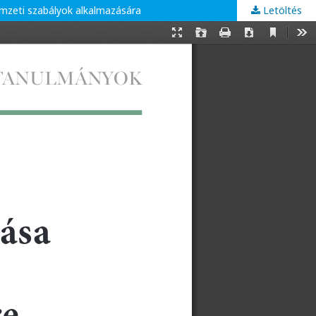
emzeti szabályok alkalmazására
Letöltés