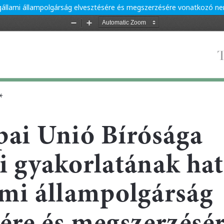
tagállami állampolgárság elvesztésére és megszerzésére vonatkozó n