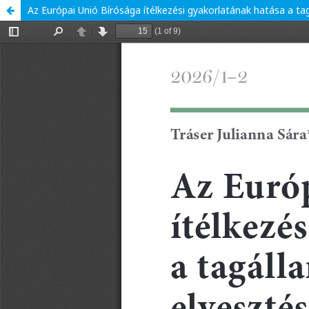
Az Európai Unió Bírósága ítélkezési gyakorlatának hatása a 