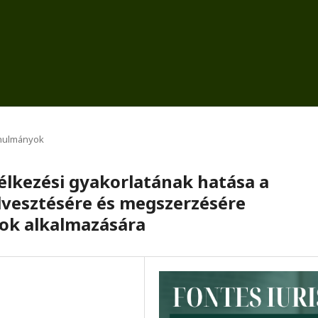
nulmányok
télkezési gyakorlatának hatása a
lvesztésére és megszerzésére
ok alkalmazására