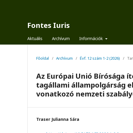
Fontes Iuris
Aktuális
Archívum
Információk
Főoldal
/
Archívum
/
Évf. 12 szám 1-2 (2026)
/
Ta
Az Európai Unió Bírósága í
tagállami állampolgárság e
vonatkozó nemzeti szabály
Traser Julianna Sára