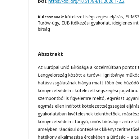
https://doi.org/10.51784/FI.2026.1-2.2
DOI:
kötelezettségszegési eljárás, EUMSZ 2
Kulcsszavak:
Turów-ügy, EUB ítélkezési gyakorlat, ideiglenes in
bírság
Absztrakt
Az Európai Unió Bírósága a közelmúltban pontot 
Lengyelország között a turów-i lignitbánya működ
hatásvizsgálatának hiánya miatt több éve húzódó
környezetvédelmi kötelezettségszegési jogvitára
szempontból is figyelemre méltó, egyrészt ugyani
egymás ellen indított kötelezettségszegési eljárás
gyakorlatában kivételesnek tekinthetőek, másrész
környezetvédelmi tárgyú, uniós bírósági szintre vit
amelyben ráadásul döntésének kikényszeríthetősé
hatékony alkalmazása érdekében a Bíróság – a ta