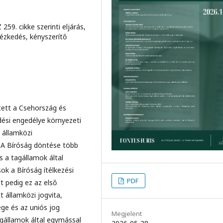
59. cikke szerinti eljárás,
tézkedés, kényszerítő
tett a Csehország és
ési engedélye környezeti
 államközi
. A Bíróság döntése több
s a tagállamok által
ok a Bíróság ítélkezési
PDF
t pedig ez az első
t államközi jogvita,
ge és az uniós jog
Megjelent
gállamok által egymással