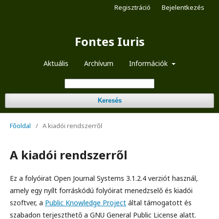
Regisztráció
Bejelentkezés
Fontes Iuris
Aktuális
Archívum
Információk
Keresés
Főoldal
/
A kiadói rendszerről
A kiadói rendszerről
Ez a folyóirat Open Journal Systems 3.1.2.4 verziót használ,
amely egy nyílt forráskódú folyóirat menedzselő és kiadói
szoftver, a
Public Knowledge Project
által támogatott és
szabadon terjeszthető a GNU General Public License alatt.