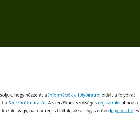
vasoljuk, hogy nézze át a
Információk a folyóiratról
oldalt a folyóirat
nt a
Szerzői útmutatót
. A szerzőknek szükséges
regisztrálni
ahhoz a
t közölni vagy, ha már regisztráltak, akkor egyszerűen
lépjenek be
és