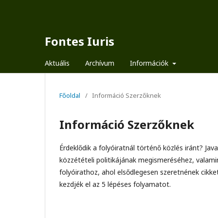
Fontes Iuris
Aktuális
Archívum
Információk
Főoldal
/
Információ Szerzőknek
Információ Szerzőknek
Érdeklődik a folyóiratnál történő közlés iránt? Ja
közzétételi politikájának megismeréséhez, valami
folyóirathoz, ahol elsődlegesen szeretnének cikke
kezdjék el az 5 lépéses folyamatot.