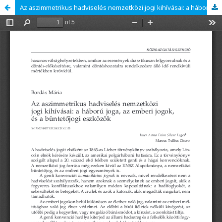
Az aszimmetrikus hadviselés nemzetközi jogi kihívásai: a háború joga, az emberi jogok és a büntetőjogi eszközök