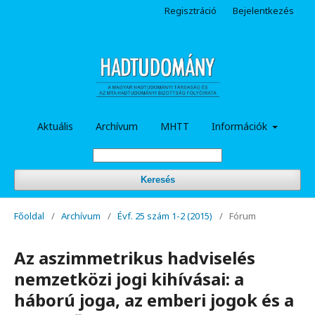
Regisztráció
Bejelentkezés
Aktuális
Archívum
MHTT
Információk
Keresés
Főoldal
/
Archívum
/
Évf. 25 szám 1-2 (2015)
/
Fórum
Az aszimmetrikus hadviselés
nemzetközi jogi kihívásai: a
háború joga, az emberi jogok és a