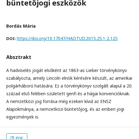
büntetőjogi eszközök
Bordás Mária
https://doi.org/10.17047/HADTUD.2015.25.1-2.125
DOI:
Absztrakt
A hadviselés jogát elsőként az 1863-as Lieber törvénykönyv
szabályozta, amely Lincoln elnök kérésére készült, az amerikai
polgárháború hatására. Ez a törvénykönyv szolgált alapul a 20.
század első felében született genfi és a hágai konvencióknak.
A nemzetközi jog forrása még ezeken kívül az ENSZ
Alapokmánya, a nemzetközi büntetőjog, és az emberi jogi
egyezmények is.
PDF