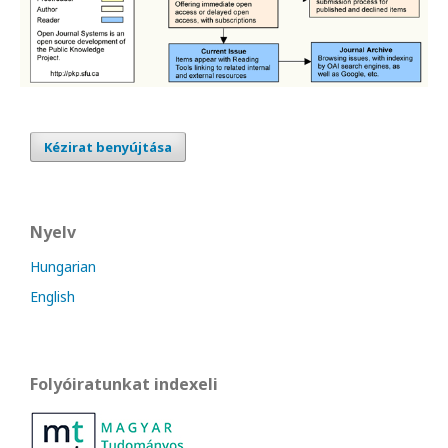
Kézirat benyújtása
Nyelv
Hungarian
English
Folyóiratunkat indexeli