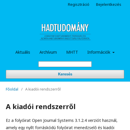
Regisztráció
Bejelentkezés
Aktuális
Archívum
MHTT
Információk
Keresés
Főoldal
/
A kiadói rendszerről
A kiadói rendszerről
Ez a folyóirat Open Journal Systems 3.1.2.4 verziót használ,
amely egy nyílt forráskódú folyóirat menedzselő és kiadói