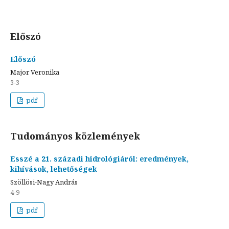
Előszó
Előszó
Major Veronika
3-3
pdf
Tudományos közlemények
Esszé a 21. századi hidrológiáról: eredmények,
kihívások, lehetőségek
Szöllösi-Nagy András
4-9
pdf