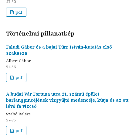
47-50
pdf
Történelmi pillanatkép
Faludi Gábor és a bajai Türr István-kutatás első
szakasza
Albert Gábor
51-56
pdf
A budai Vár Fortuna utca 21. számú épület
barlangpincéjének vízgyűjtő medencéje, kútja és az ott
lévő fa vízcső
Szabó Balázs
57-75
pdf