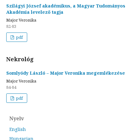
Szilágyi József akadémikus, a Magyar Tudományos
Akadémia levelező tagja
Major Veronika
82-83
pdf
Nekrológ
Somlyódy László – Major Veronika megemlékezése
Major Veronika
84-84
pdf
Nyelv
English
Hungarian