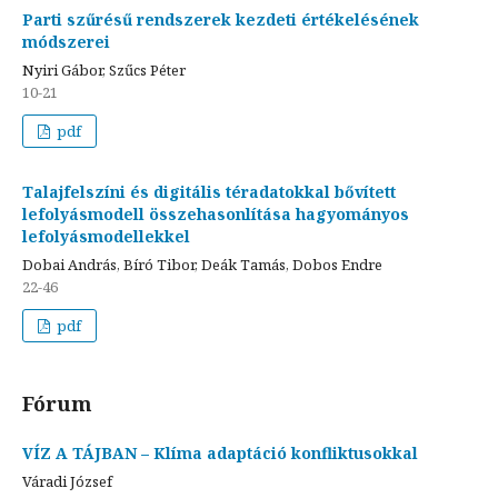
Parti szűrésű rendszerek kezdeti értékelésének
módszerei
Nyiri Gábor, Szűcs Péter
10-21
pdf
Talajfelszíni és digitális téradatokkal bővített
lefolyásmodell összehasonlítása hagyományos
lefolyásmodellekkel
Dobai András, Bíró Tibor, Deák Tamás, Dobos Endre
22-46
pdf
Fórum
VÍZ A TÁJBAN – Klíma adaptáció konfliktusokkal
Váradi József