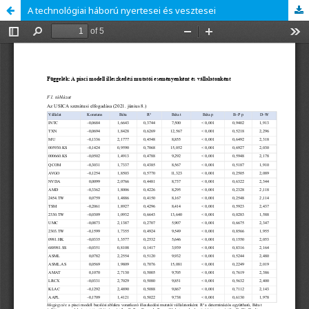
A technológiai háború nyertesei és vesztesei