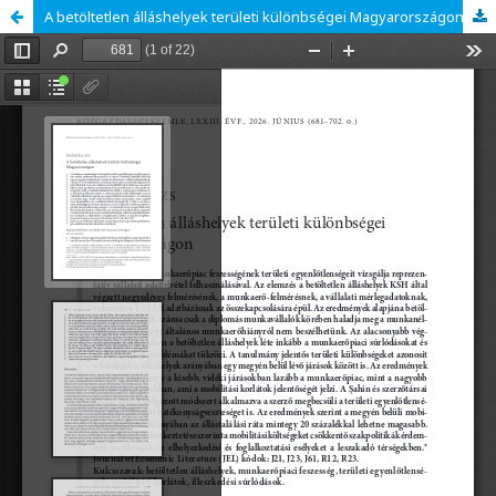
A betöltetlen álláshelyek területi különbségei Magyarországon