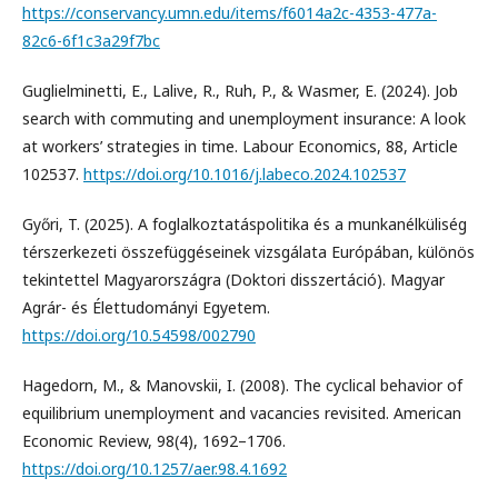
https://conservancy.umn.edu/items/f6014a2c-4353-477a-
82c6-6f1c3a29f7bc
Guglielminetti, E., Lalive, R., Ruh, P., & Wasmer, E. (2024). Job
search with commuting and unemployment insurance: A look
at workers’ strategies in time. Labour Economics, 88, Article
102537.
https://doi.org/10.1016/j.labeco.2024.102537
Győri, T. (2025). A foglalkoztatáspolitika és a munkanélküliség
térszerkezeti összefüggéseinek vizsgálata Európában, különös
tekintettel Magyarországra (Doktori disszertáció). Magyar
Agrár- és Élettudományi Egyetem.
https://doi.org/10.54598/002790
Hagedorn, M., & Manovskii, I. (2008). The cyclical behavior of
equilibrium unemployment and vacancies revisited. American
Economic Review, 98(4), 1692–1706.
https://doi.org/10.1257/aer.98.4.1692