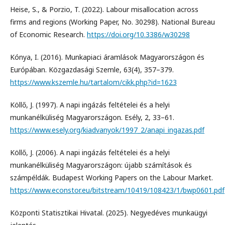
Heise, S., & Porzio, T. (2022). Labour misallocation across
firms and regions (Working Paper, No. 30298). National Bureau
of Economic Research.
https://doi.org/10.3386/w30298
Kónya, I. (2016). Munkapiaci áramlások Magyarországon és
Európában. Közgazdasági Szemle, 63(4), 357–379.
https://www.kszemle.hu/tartalom/cikk.php?id=1623
Köllő, J. (1997). A napi ingázás feltételei és a helyi
munkanélküliség Magyarországon. Esély, 2, 33–61.
https://www.esely.org/kiadvanyok/1997_2/anapi_ingazas.pdf
Köllő, J. (2006). A napi ingázás feltételei és a helyi
munkanélküliség Magyarországon: újabb számítások és
számpéldák. Budapest Working Papers on the Labour Market.
https://www.econstor.eu/bitstream/10419/108423/1/bwp0601.pdf
Központi Statisztikai Hivatal. (2025). Negyedéves munkaügyi