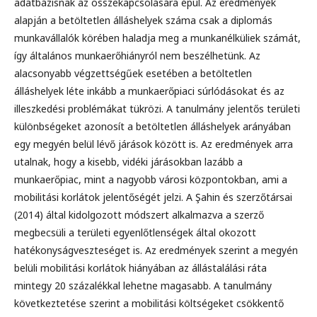
adatbázisnak az összekapcsolására épül. Az eredmények
alapján a betöltetlen álláshelyek száma csak a diplomás
munkavállalók körében haladja meg a munkanélküliek számát,
így általános munkaerőhiányról nem beszélhetünk. Az
alacsonyabb végzettségűek esetében a betöltetlen
álláshelyek léte inkább a munkaerőpiaci súrlódásokat és az
illeszkedési problémákat tükrözi. A tanulmány jelentős területi
különbségeket azonosít a betöltetlen álláshelyek arányában
egy megyén belül lévő járások között is. Az eredmények arra
utalnak, hogy a kisebb, vidéki járásokban lazább a
munkaerőpiac, mint a nagyobb városi központokban, ami a
mobilitási korlátok jelentőségét jelzi. A Şahin és szerzőtársai
(2014) által kidolgozott módszert alkalmazva a szerző
megbecsüli a területi egyenlőtlenségek által okozott
hatékonyságveszteséget is. Az eredmények szerint a megyén
belüli mobilitási korlátok hiányában az állástalálási ráta
mintegy 20 százalékkal lehetne magasabb. A tanulmány
következtetése szerint a mobilitási költségeket csökkentő