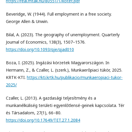
https://real.mtak.hu/80551/1/kotet.pdf
Beveridge, W. (1944). Full employment in a free society.
George Allen & Unwin.
Bilal, A. (2023). The geography of unemployment. Quarterly
Journal of Economics, 138(3), 1507–1576.
https://doi.org/10.1093/qje/qjad010
Boza, I. (2025). Ingázási körzetek Magyarországon. In
Hermann, Z., & Czaller, L. (szerk.), Munkaerőpiaci tükör, 2025.
KRTK-KTI.
https://kti.krtk.hu/publikacio/munkaeropiaci-tukor-
2025/
Czaller, L. (2013). A gazdasági teljesítmény és a
munkanélküliség területi egyenlőtlensé-geinek kapcsolata. Tér
és Társadalom, 27(1), 66–80.
https://doi.org/10.17649/TET.27.1.2084