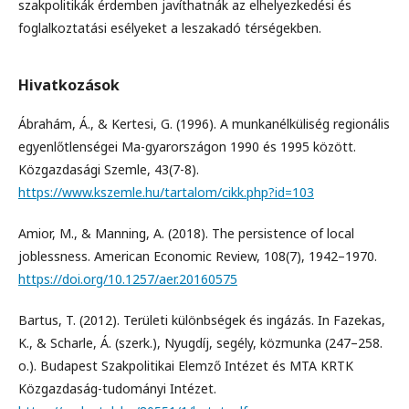
szakpolitikák érdemben javíthatnák az elhelyezkedési és
foglalkoztatási esélyeket a leszakadó térségekben.
Hivatkozások
Ábrahám, Á., & Kertesi, G. (1996). A munkanélküliség regionális
egyenlőtlenségei Ma-gyarországon 1990 és 1995 között.
Közgazdasági Szemle, 43(7-8).
https://www.kszemle.hu/tartalom/cikk.php?id=103
Amior, M., & Manning, A. (2018). The persistence of local
joblessness. American Economic Review, 108(7), 1942–1970.
https://doi.org/10.1257/aer.20160575
Bartus, T. (2012). Területi különbségek és ingázás. In Fazekas,
K., & Scharle, Á. (szerk.), Nyugdíj, segély, közmunka (247–258.
o.). Budapest Szakpolitikai Elemző Intézet és MTA KRTK
Közgazdaság-tudományi Intézet.