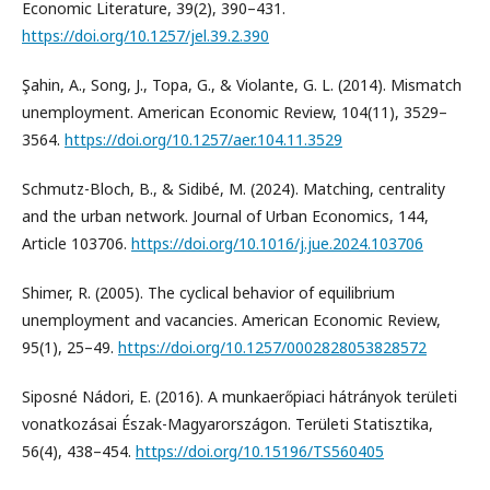
Economic Literature, 39(2), 390–431.
https://doi.org/10.1257/jel.39.2.390
Şahin, A., Song, J., Topa, G., & Violante, G. L. (2014). Mismatch
unemployment. American Economic Review, 104(11), 3529–
3564.
https://doi.org/10.1257/aer.104.11.3529
Schmutz-Bloch, B., & Sidibé, M. (2024). Matching, centrality
and the urban network. Journal of Urban Economics, 144,
Article 103706.
https://doi.org/10.1016/j.jue.2024.103706
Shimer, R. (2005). The cyclical behavior of equilibrium
unemployment and vacancies. American Economic Review,
95(1), 25–49.
https://doi.org/10.1257/0002828053828572
Siposné Nádori, E. (2016). A munkaerőpiaci hátrányok területi
vonatkozásai Észak-Magyarországon. Területi Statisztika,
56(4), 438–454.
https://doi.org/10.15196/TS560405