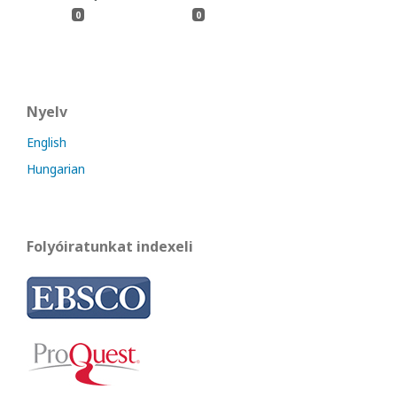
0
0
Nyelv
English
Hungarian
Folyóiratunkat indexeli