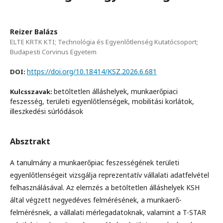
Reizer Balázs
ELTE KRTK KTI; Technológia és Egyenlőtlenség Kutatócsoport;
Budapesti Corvinus Egyetem
https://doi.org/10.18414/KSZ.2026.6.681
DOI:
betöltetlen álláshelyek, munkaerőpiaci
Kulcsszavak:
feszesség, területi egyenlőtlenségek, mobilitási korlátok,
illeszkedési súrlódások
Absztrakt
A tanulmány a munkaerőpiac feszességének területi
egyenlőtlenségeit vizsgálja reprezentatív vállalati adatfelvétel
felhasználásával. Az elemzés a betöltetlen álláshelyek KSH
által végzett negyedéves felmérésének, a munkaerő-
felmérésnek, a vállalati mérlegadatoknak, valamint a T-STAR