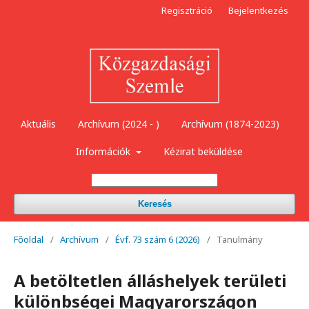
Regisztráció
Bejelentkezés
Aktuális
Archívum (2024 - )
Archívum (1874-2023)
Információk
Kézirat beküldése
Keresés
Főoldal
/
Archívum
/
Évf. 73 szám 6 (2026)
/
Tanulmány
A betöltetlen álláshelyek területi
különbségei Magyarországon