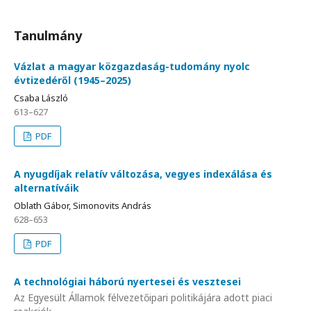
Tanulmány
Vázlat a magyar közgazdaság-tudomány nyolc
évtizedéről (1945–2025)
Csaba László
613–627
PDF
A nyugdíjak relatív változása, vegyes indexálása és
alternatíváik
Oblath Gábor, Simonovits András
628–653
PDF
A technológiai háború nyertesei és vesztesei
Az Egyesült Államok félvezetőipari politikájára adott piaci