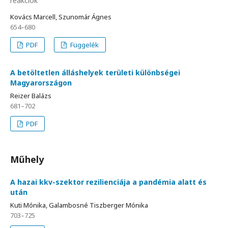
reakciók
Kovács Marcell, Szunomár Ágnes
654–680
PDF
Függelék
A betöltetlen álláshelyek területi különbségei
Magyarországon
Reizer Balázs
681–702
PDF
Műhely
A hazai kkv-szektor rezilienciája a pandémia alatt és
után
Kuti Mónika, Galambosné Tiszberger Mónika
703–725