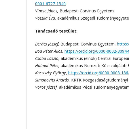
0001-6727-1540
Vincze János,
Budapesti Corvinus Egyetem
Voszka Éva,
akadémikus Szegedi Tudományegyet
Tanácsadó testület:
Berács József,
Budapesti Corvinus Egyetem,
https:
Bod Péter Ákos
,
https://orcid.org/0000-0002-3094
Csaba László,
akadémikus (elnök) Central European
Halmai Péter,
akadémikus Nemzeti Közszolgálati
Kocziszky György
,
https://orcid.org/0000-0003-18
Simonovits András,
KRTK Közgazdaságtudományi 
Vörös József,
akadémikus Pécsi Tudományegyete