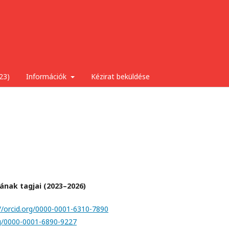
23)
Információk
Kézirat beküldése
nak tagjai (2023–2026)
://orcid.org/0000-0001-6310-7890
rg/0000-0001-6890-9227