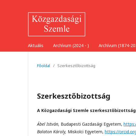
Aktuális
Archívum (2024 - )
Archívum (1874-20
Főoldal
/
Szerkesztőbizottság
Szerkesztőbizottság
A Közgazdasági Szemle szerkesztőbizottságá
Ábel István,
Budapesti Gazdasági Egyetem,
https
Balaton Károly,
Miskolci Egyetem,
https://orcid.o