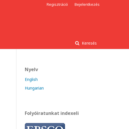
Regisztráció
Bejelentkezés
Keresés
Nyelv
English
Hungarian
Folyóiratunkat indexeli