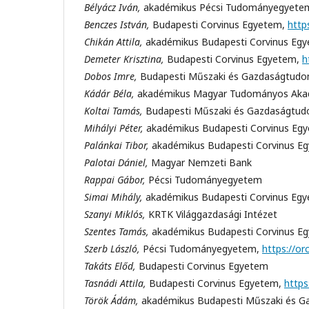
Bélyácz Iván,
akadémikus Pécsi Tudományegyete
Benczes István,
Budapesti Corvinus Egyetem,
http
Chikán Attila,
akadémikus Budapesti Corvinus Egy
Demeter Krisztina,
Budapesti Corvinus Egyetem,
h
Dobos Imre,
Budapesti Műszaki és Gazdaságtud
Kádár Béla,
akadémikus Magyar Tudományos Aka
Koltai Tamás,
Budapesti Műszaki és Gazdaságtu
Mihályi Péter,
akadémikus Budapesti Corvinus Eg
Palánkai Tibor,
akadémikus Budapesti Corvinus E
Palotai Dániel,
Magyar Nemzeti Bank
Rappai Gábor,
Pécsi Tudományegyetem
Simai Mihály,
akadémikus Budapesti Corvinus Eg
Szanyi Miklós,
KRTK Világgazdasági Intézet
Szentes Tamás,
akadémikus Budapesti Corvinus E
Szerb László,
Pécsi Tudományegyetem,
https://o
Takáts Előd,
Budapesti Corvinus Egyetem
Tasnádi Attila,
Budapesti Corvinus Egyetem,
https
Török Ádám,
akadémikus Budapesti Műszaki és 