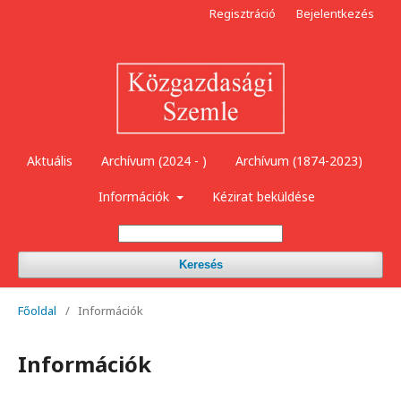
Regisztráció
Bejelentkezés
Aktuális
Archívum (2024 - )
Archívum (1874-2023)
Információk
Kézirat beküldése
Keresés
Főoldal
/
Információk
Információk