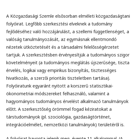
A Közgazdasági Szemle elsősorban elméleti közgazdaságtani
folyóirat. Legfőbb szerkesztési elveknek a tudomány
fejlődéséhez való hozzájárulást, a szellemi függetlenséget, a
valóság tanulmányozását, az egymásnak ellentmondó
nézetek ütköztetését és a társadalmi felelősségérzetet
tartjuk. A szerkesztésben érvényesítjük a tudományos szigor
követelményeit (a tudományos meglátás újszerűsége, tiszta
érvelés, logikai vagy empirikus bizonyítás, tisztességes
hivatkozás, a szerzői prioritás tiszteletben tartása).
Folyóiratunk egyaránt nyitott a korszerű statisztikai-
ökonometriai módszereket felhasználó, valamint a
hagyományos tudományos érvelést alkalmazó tanulmányok
előtt. A szerkesztőség örömmel fogad kéziratokat a
társtudományok (pl. szociológia, gazdaságtörténet,
integrációelmélet, nemzetközi tanulmányok) területéről is.
A folyóirat havonta jelenik meg, évente 11 alkalommal. (A