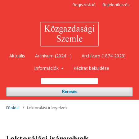
Regisztráció
Bejelentkezés
Aktuális
Archívum (2024 - )
Archívum (1874-2023)
Információk
Kézirat beküldése
Keresés
Főoldal
/
Lektorálási irányelvek
Lektorálási irányelvek