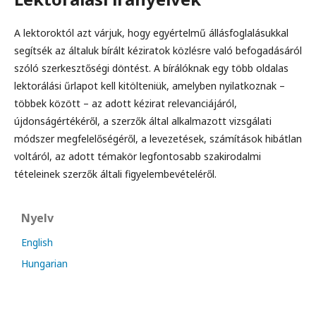
A lektoroktól azt várjuk, hogy egyértelmű állásfoglalásukkal
segítsék az általuk bírált kéziratok közlésre való befogadásáról
szóló szerkesztőségi döntést. A bírálóknak egy több oldalas
lektorálási űrlapot kell kitölteniük, amelyben nyilatkoznak –
többek között – az adott kézirat relevanciájáról,
újdonságértékéről, a szerzők által alkalmazott vizsgálati
módszer megfelelőségéről, a levezetések, számítások hibátlan
voltáról, az adott témakör legfontosabb szakirodalmi
tételeinek szerzők általi figyelembevételéről.
Nyelv
English
Hungarian