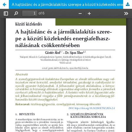
A hajtáslánc és a járműkialakítás szerepe a közúti közlekedés energiafelhasználásának csökkentésében