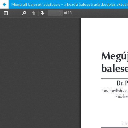
Megújult baleseti adatbázis – a közúti baleseti adatkódolás aktuáli