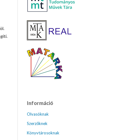
öl.
íti.
Információ
Olvasóknak
Szerzőknek
Könyvtárosoknak