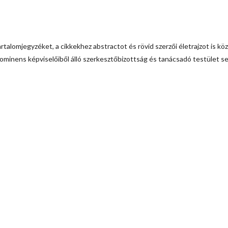
rtalomjegyzéket, a cikkekhez abstractot és rövid szerzői életrajzot is köz
inens képviselőiből álló szerkesztőbizottság és tanácsadó testület seg