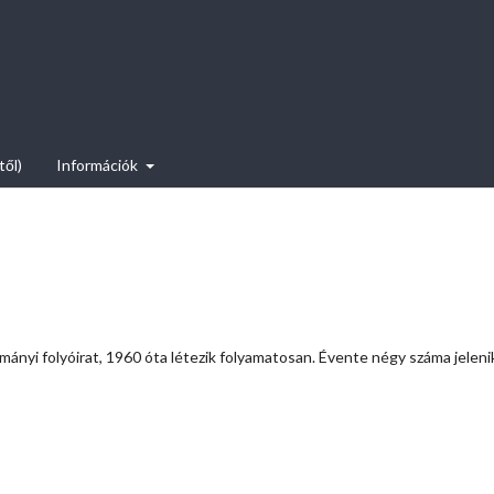
től)
Információk
nyi folyóirat, 1960 óta létezik folyamatosan. Évente négy száma jeleni