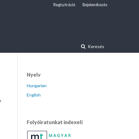
Regisztráció
Bejelentkezés
Keresés
Nyelv
Hungarian
English
k
Folyóiratunkat indexeli