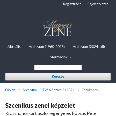
Regisztráció
Bejelentkezés
Aktuális
Archívum (1960-2023)
Archívum (2024-től)
Információk
Keresés
Főoldal
/
Archívum
/
Évf. 62 szám 3 (2024)
/
Tanulmány
Szcenikus zenei képzelet
Krasznahorkai László regénye és Eötvös Péter