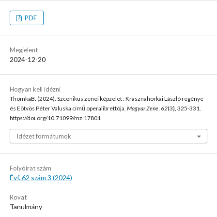
PDF
Megjelent
2024-12-20
Hogyan kell idézni
ThomkaB. (2024). Szcenikus zenei képzelet : Krasznahorkai László regénye
és Eötvös Péter Valuska című operalibrettója.
Magyar Zene
,
62
(3), 325-331.
https://doi.org/10.71099/mz.17801
Idézet formátumok
Folyóirat szám
Évf. 62 szám 3 (2024)
Rovat
Tanulmány