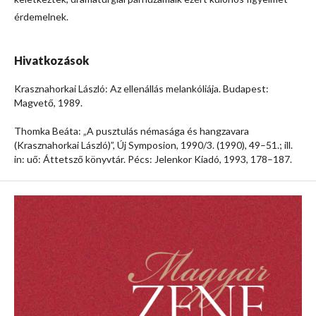
érdemelnek.
Hivatkozások
Krasznahorkai László: Az ellenállás melankóliája. Budapest:
Magvető, 1989.
Thomka Beáta: „A pusztulás némasága és hangzavara
(Krasznahorkai László)”, Új Symposion, 1990/3. (1990), 49–51.; ill.
in: uő: Áttetsző könyvtár. Pécs: Jelenkor Kiadó, 1993, 178–187.