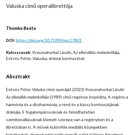
Valuska című operalibrettója
Thomka Beáta
https://doi.org/10.71099/mz.17801
DOI:
Krasznahorkai László, Az ellenállás melankóliája,
Kulcsszavak:
Eötvös Péter, Valuska, drámai kontrasztok
Absztrakt
Eötvös Péter
Valuska
című operáját (2023) Krasznahorkai László
Az ellenállás melankóliája
(1989) című regénye inspirálta. A regény a
harmónia és a diszharmónia, a rend és a káosz kontrasztjának
drámája. E fogalompárosoknak és feloldhatatlan
szembenállásuknak kiemelt szerepe van a regényben és a
librettóban is. A művek különféle mediális közegekben
keletkeztek, dramaturgiai párhuzamaik ezért különös figyelmet