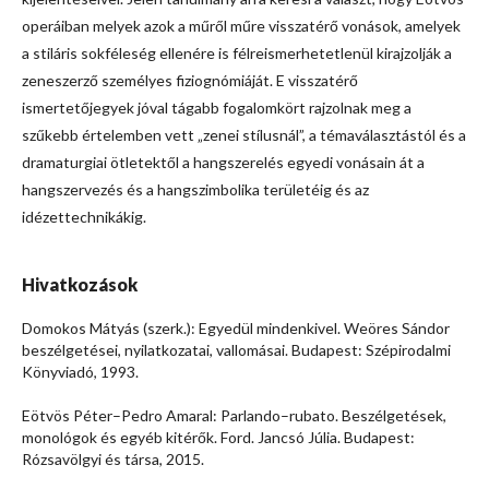
operáiban melyek azok a műről műre visszatérő vonások, amelyek
a stiláris sokféleség ellenére is félreismerhetetlenül kirajzolják a
zeneszerző személyes fiziognómiáját. E visszatérő
ismertetőjegyek jóval tágabb fogalomkört rajzolnak meg a
szűkebb értelemben vett „zenei stílusnál”, a témaválasztástól és a
dramaturgiai ötletektől a hangszerelés egyedi vonásain át a
hangszervezés és a hangszimbolika területéig és az
idézettechnikákig.
Hivatkozások
Domokos Mátyás (szerk.): Egyedül mindenkivel. Weöres Sándor
beszélgetései, nyilatkozatai, vallomásai. Budapest: Szépirodalmi
Könyviadó, 1993.
Eötvös Péter–Pedro Amaral: Parlando–rubato. Beszélgetések,
monológok és egyéb kitérők. Ford. Jancsó Júlia. Budapest:
Rózsavölgyi és társa, 2015.