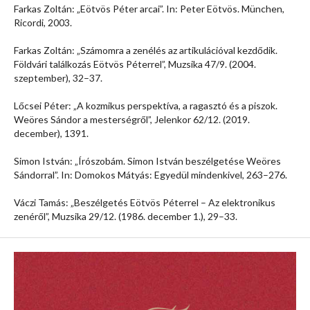
Farkas Zoltán: „Eötvös Péter arcai”. In: Peter Eötvös. München,
Ricordi, 2003.
Farkas Zoltán: „Számomra a zenélés az artikulációval kezdődik.
Földvári találkozás Eötvös Péterrel”, Muzsika 47/9. (2004.
szeptember), 32–37.
Lőcsei Péter: „A kozmikus perspektíva, a ragasztó és a piszok.
Weöres Sándor a mesterségről”, Jelenkor 62/12. (2019.
december), 1391.
Simon István: „Írószobám. Simon István beszélgetése Weöres
Sándorral”. In: Domokos Mátyás: Egyedül mindenkivel, 263–276.
Váczi Tamás: „Beszélgetés Eötvös Péterrel – Az elektronikus
zenéről”, Muzsika 29/12. (1986. december 1.), 29–33.