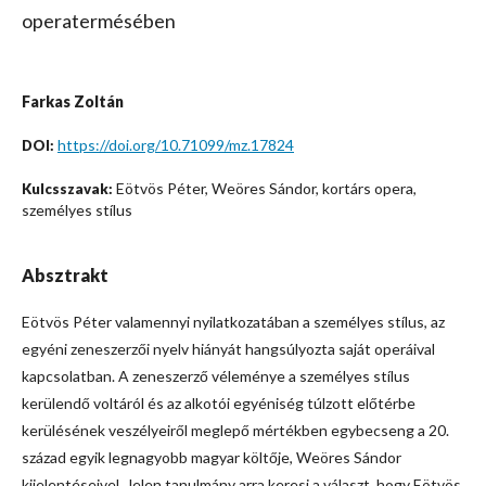
operatermésében
Farkas Zoltán
https://doi.org/10.71099/mz.17824
DOI:
Eötvös Péter, Weöres Sándor, kortárs opera,
Kulcsszavak:
személyes stílus
Absztrakt
Eötvös Péter valamennyi nyilatkozatában a személyes stílus, az
egyéni zeneszerzői nyelv hiányát hangsúlyozta saját operáival
kapcsolatban. A zeneszerző véleménye a személyes stílus
kerülendő voltáról és az alkotói egyéniség túlzott előtérbe
kerülésének veszélyeiről meglepő mértékben egybecseng a 20.
század egyik legnagyobb magyar költője, Weöres Sándor
kijelentéseivel. Jelen tanulmány arra keresi a választ, hogy Eötvös