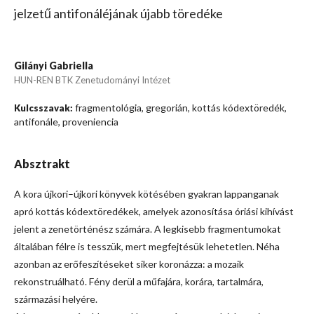
jelzetű antifonáléjának újabb töredéke
Gilányi Gabriella
HUN-REN BTK Zenetudományi Intézet
fragmentológia, gregorián, kottás kódextöredék,
Kulcsszavak:
antifonále, proveniencia
Absztrakt
A kora újkori–újkori könyvek kötésében gyakran lappanganak
apró kottás kódextöredékek, amelyek azonosítása óriási kihívást
jelent a zenetörténész számára. A legkisebb fragmentumokat
általában félre is tesszük, mert megfejtésük lehetetlen. Néha
azonban az erőfeszítéseket siker koronázza: a mozaik
rekonstruálható. Fény derül a műfajára, korára, tartalmára,
származási helyére.