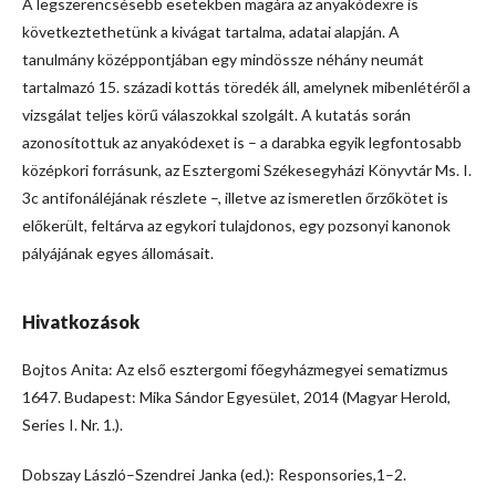
A legszerencsésebb esetekben magára az anyakódexre is
következtethetünk a kivágat tartalma, adatai alapján. A
tanulmány középpontjában egy mindössze néhány neumát
tartalmazó 15. századi kottás töredék áll, amelynek mibenlétéről a
vizsgálat teljes körű válaszokkal szolgált. A kutatás során
azonosítottuk az anyakódexet is – a darabka egyik legfontosabb
középkori forrásunk, az Esztergomi Székesegyházi Könyvtár Ms. I.
3c antifonáléjának részlete –, illetve az ismeretlen őrzőkötet is
előkerült, feltárva az egykori tulajdonos, egy pozsonyi kanonok
pályájának egyes állomásait.
Hivatkozások
Bojtos Anita: Az első esztergomi főegyházmegyei sematizmus
1647. Budapest: Mika Sándor Egyesület, 2014 (Magyar Herold,
Series I. Nr. 1.).
Dobszay László–Szendrei Janka (ed.): Responsories,1–2.