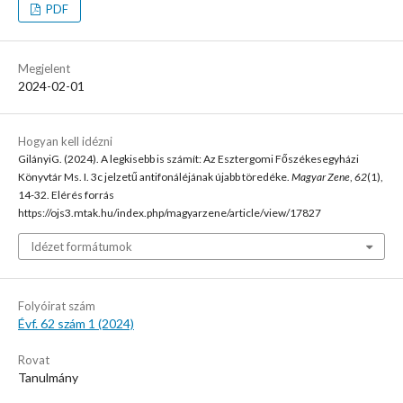
PDF
Megjelent
2024-02-01
Hogyan kell idézni
GilányiG. (2024). A legkisebb is számít: Az Esztergomi Főszékesegyházi
Könyvtár Ms. I. 3c jelzetű antifonáléjának újabb töredéke.
Magyar Zene
,
62
(1),
14-32. Elérés forrás
https://ojs3.mtak.hu/index.php/magyarzene/article/view/17827
Idézet formátumok
Folyóirat szám
Évf. 62 szám 1 (2024)
Rovat
Tanulmány