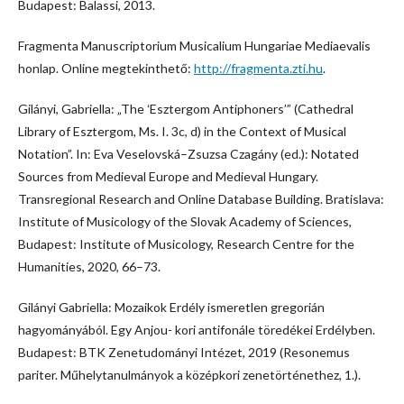
Budapest: Balassi, 2013.
Fragmenta Manuscriptorium Musicalium Hungariae Mediaevalis
honlap. Online megtekinthető:
http://fragmenta.zti.hu
.
Gilányi, Gabriella: „The ʻEsztergom Antiphoners’” (Cathedral
Library of Esztergom, Ms. I. 3c, d) in the Context of Musical
Notation”. In: Eva Veselovská–Zsuzsa Czagány (ed.): Notated
Sources from Medieval Europe and Medieval Hungary.
Transregional Research and Online Database Building. Bratislava:
Institute of Musicology of the Slovak Academy of Sciences,
Budapest: Institute of Musicology, Research Centre for the
Humanities, 2020, 66–73.
Gilányi Gabriella: Mozaikok Erdély ismeretlen gregorián
hagyományából. Egy Anjou- kori antifonále töredékei Erdélyben.
Budapest: BTK Zenetudományi Intézet, 2019 (Resonemus
pariter. Műhelytanulmányok a középkori zenetörténethez, 1.).