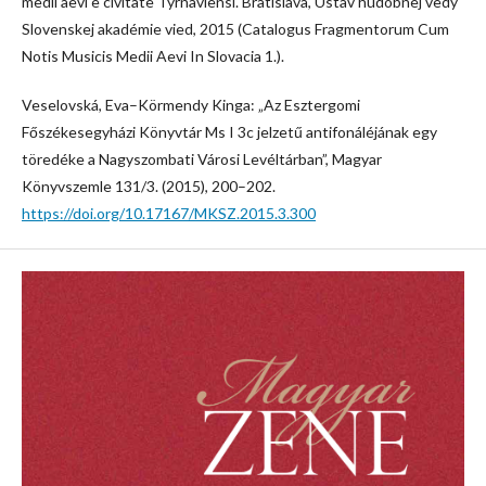
medii aevi e civitate Tyrnaviensi. Bratislava, Ústav hudobnej vedy
Slovenskej akadémie vied, 2015 (Catalogus Fragmentorum Cum
Notis Musicis Medii Aevi In Slovacia 1.).
Veselovská, Eva–Körmendy Kinga: „Az Esztergomi
Főszékesegyházi Könyvtár Ms I 3c jelzetű antifonáléjának egy
töredéke a Nagyszombati Városi Levéltárban”, Magyar
Könyvszemle 131/3. (2015), 200–202.
https://doi.org/10.17167/MKSZ.2015.3.300