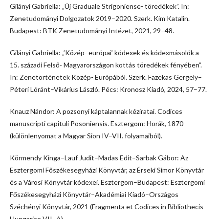
Gilányi Gabriella: „Új Graduale Strigoniense- töredékek”. In:
Zenetudományi Dolgozatok 2019–2020. Szerk. Kim Katalin.
Budapest: BTK Zenetudományi Intézet, 2021, 29–48.
Gilányi Gabriella: „’Közép- európai’ kódexek és kódexmásolók a
15. századi Felső- Magyarországon kottás töredékek fényében”.
In: Zenetörténetek Közép- Európából. Szerk. Fazekas Gergely–
Péteri Lóránt–Vikárius László. Pécs: Kronosz Kiadó, 2024, 57–77.
Knauz Nándor: A pozsonyi káptalannak kéziratai. Codices
manuscripti capituli Posoniensis. Esztergom: Horák, 1870
(különlenyomat a Magyar Sion IV–VII. folyamaiból).
Körmendy Kinga–Lauf Judit–Madas Edit–Sarbak Gábor: Az
Esztergomi Főszékesegyházi Könyvtár, az Érseki Simor Könyvtár
és a Városi Könyvtár kódexei. Esztergom–Budapest: Esztergomi
Főszékesegyházi Könyvtár–Akadémiai Kiadó–Országos
Széchényi Könyvtár, 2021 (Fragmenta et Codices in Bibliothecis
Hungariae VII- A).