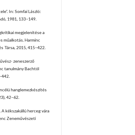
ele”. In: Somfai László:
adó, 1981, 133–149.
gkritikai megjelenítése a
és műalkotás. Harminc
és Társa, 2015, 415–422.
művész- zeneszerző
inc tanulmány Bachtól
3–442.
gáncélú hanglemezkészítés
3), 42–62.
. A kékszakállú herceg vára
erenc Zeneművészeti