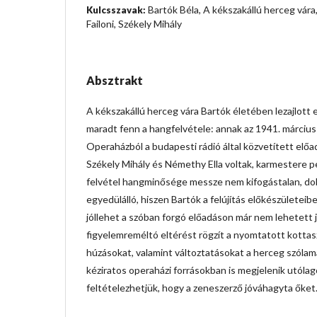
Bartók Béla, A kékszakállú herceg vára
Kulcsszavak:
Failoni, Székely Mihály
Absztrakt
A kékszakállú herceg vára Bartók életében lezajlott 
maradt fenn a hangfelvétele: annak az 1941. március 
Operaházból a budapesti rádió által közvetített elő
Székely Mihály és Némethy Ella voltak, karmestere ped
felvétel hangminősége messze nem kifogástalan, d
egyedülálló, hiszen Bartók a felújítás előkészületeib
jóllehet a szóban forgó előadáson már nem lehetett j
figyelemreméltó eltérést rögzít a nyomtatott kottas
húzásokat, valamint változtatásokat a herceg szóla
kéziratos operaházi forrásokban is megjelenik utólag
feltételezhetjük, hogy a zeneszerző jóváhagyta őket