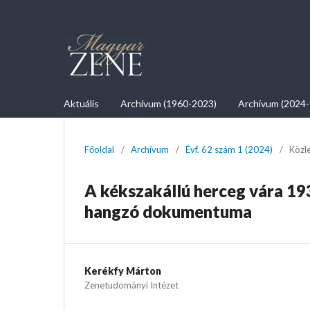
Aktuális
Archívum (1960-2023)
Archívum (2024-
Főoldal
/
Archívum
/
Évf. 62 szám 1 (2024)
/
Közl
A kékszakállú herceg vára 19
hangzó dokumentuma
Kerékfy Márton
Zenetudományi Intézet