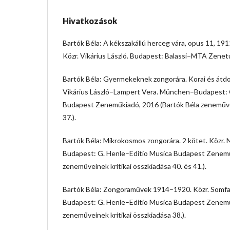
Hivatkozások
Bartók Béla: A kékszakállú herceg vára, opus 11, 19
Közr. Vikárius László. Budapest: Balassi–MTA Zenet
Bartók Béla: Gyermekeknek zongorára. Korai és átdol
Vikárius László–Lampert Vera. München–Budapest: 
Budapest Zeneműkiadó, 2016 (Bartók Béla zeneművei
37.).
Bartók Béla: Mikrokosmos zongorára. 2 kötet. Közr
Budapest: G. Henle–Editio Musica Budapest Zenemű
zeneműveinek kritikai összkiadása 40. és 41.).
Bartók Béla: Zongoraművek 1914–1920. Közr. Somfa
Budapest: G. Henle–Editio Musica Budapest Zenemű
zeneműveinek kritikai összkiadása 38.).