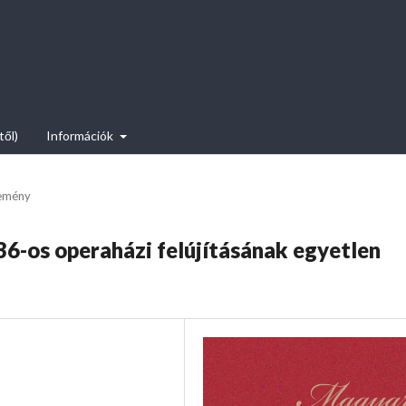
től)
Információk
emény
36-os operaházi felújításának egyetlen