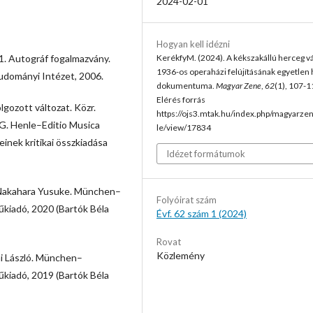
2024-02-01
Hogyan kell idézni
KerékfyM. (2024). A kékszakállú herceg v
11. Autográf fogalmazvány.
1936-os operaházi felújításának egyetlen
udományi Intézet, 2006.
dokumentuma.
Magyar Zene
,
62
(1), 107-1
Elérés forrás
gozott változat. Közr.
https://ojs3.mtak.hu/index.php/magyarzen
G. Henle–Editio Musica
le/view/17834
nek kritikai összkiadása
Idézet formátumok
. Nakahara Yusuke. München–
Folyóirat szám
kiadó, 2020 (Bartók Béla
Évf. 62 szám 1 (2024)
Rovat
Közlemény
i László. München–
kiadó, 2019 (Bartók Béla