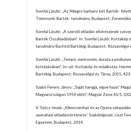
Somfai László: „Az ’Allegro barbaro’ két Bartók- felvét
Tizennyolc Bartók- tanulmány. Budapest: Zeneműki
Somfai László: „A szerzői előadás eltéréseinek szöve
Bartók Összkiadásban”. In: Somfai László: Kottakép 
tanulmány Bachtól Bartókig. Budapest: Rózsavölgyi 
Somfai László: „Tempó, metronóm, durata a pódium
kottázásában”. In: uő: Kottakép és műalkotás. Harm
Bartókig. Budapest: Rózsavölgyi és Társa, 2015, 42
Szabó Ferenc János: „’Saját hangja, vigye haza!’ Ma
Magyarországon 1950 előtt”, Magyar Zene 61/1. (202
V. Szűcs Imola: „Kilencvenhat év az Opera színpadán
operaházi előadástörténete”. Szakdolgozat. Liszt F
Egyetem, Budapest, 2014.