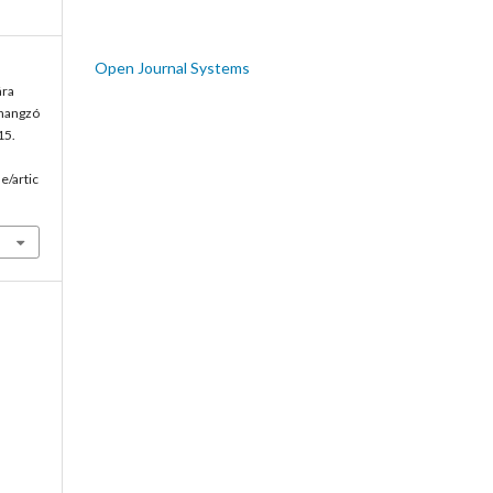
Open Journal Systems
ára
 hangzó
15.
e/artic