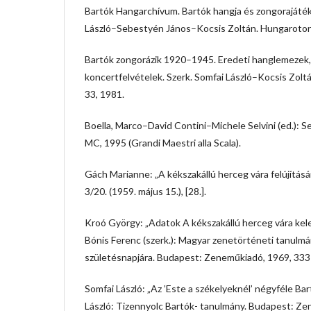
Bartók Hangarchívum. Bartók hangja és zongorajáté
László–Sebestyén János–Kocsis Zoltán. Hungaroto
Bartók zongorázik 1920–1945. Eredeti hanglemezek,
koncertfelvételek. Szerk. Somfai László–Kocsis Zo
33, 1981.
Boella, Marco–David Contini–Michele Selvini (ed.): Ser
MC, 1995 (Grandi Maestri alla Scala).
Gách Marianne: „A kékszakállú herceg vára felújításár
3/20. (1959. május 15.), [28.].
Kroó György: „Adatok A kékszakállú herceg vára kel
Bónis Ferenc (szerk.): Magyar zenetörténeti tanulm
születésnapjára. Budapest: Zeneműkiadó, 1969, 33
Somfai László: „Az ’Este a székelyeknél’ négyféle Bar
László: Tizennyolc Bartók- tanulmány. Budapest: Z