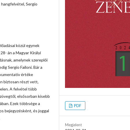
, hangfelvétel, Sergio
előadásai közül egynek
28- án a Magyar Királyi
adásnak, amelynek szereplői
ig Sergio Failoni. Bár a
okumentatív értéke
en biztosan részt vett,
elen. A felvétel több
zövegtől, elsősorban kisebb
mában. Ezek többsége a
PDF
os bejegyzésként, és joggal
.
Megjelent