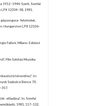
ka 1912–1944. Szerk. Somfai
n LPX 12334–38, 1981.
 gépzongora- felvételek,
ltán. Hungaroton LPX 12326–
gio Failoni. Milano: Edizioni
ól”, Film Színház Muzsika
etkezéstörténetéhez”. In:
ányok Szabolcsi Bence 70.
3–357.
tók- előadása”. In: Somfai
eneműkiadó, 1981, 117–132.