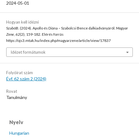
2024-05-01
Hogyan kell idézni
SzabóB. (2024). Apollo és Diána – Szabolcsi Bence dalkiadványáról.
Magyar
Zene
,
62
(2), 159-182. Elérés forrás
https://ojs3.mtak.hu/index.php/magyarzene/article/view/17837
Idézet formátumok
Folyóirat szám
Évf. 62 szám 2 (2024)
Rovat
Tanulmány
Nyelv
Hungarian