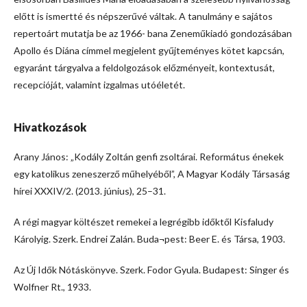
előtt is ismertté és népszerűvé váltak. A tanulmány e sajátos
repertoárt mutatja be az 1966- bana Zeneműkiadó gondozásában
Apollo és Diána címmel megjelent gyűjteményes kötet kapcsán,
egyaránt tárgyalva a feldolgozások előzményeit, kontextusát,
recepcióját, valamint izgalmas utóéletét.
Hivatkozások
Arany János: „Kodály Zoltán genfi zsoltárai. Református énekek
egy katolikus zeneszerző műhelyéből”, A Magyar Kodály Társaság
hírei XXXIV/2. (2013. június), 25–31.
A régi magyar költészet remekei a legrégibb időktől Kisfaludy
Károlyig. Szerk. Endrei Zalán. Buda¬pest: Beer E. és Társa, 1903.
Az Új Idők Nótáskönyve. Szerk. Fodor Gyula. Budapest: Singer és
Wolfner Rt., 1933.