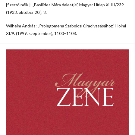
[Szerző nélk.]: „Basilides Mára dalestje”, Magyar Hírlap XLIII/239.
(1933. október 20.), 8.
Wilheim András: „Prolegomena Szabolcsi újraolvasásához”, Holmi
XI/9. (1999. szeptember), 1100–1108.