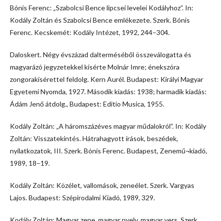
Bónis Ferenc: „Szabolcsi Bence lipcsei levelei Kodályhoz”. In:
Kodály Zoltán és Szabolcsi Bence emlékezete. Szerk. Bónis
Ferenc. Kecskemét: Kodály Intézet, 1992, 244–304.
Daloskert. Négy évszázad dalterméséből összeválogatta és
magyarázó jegyzetekkel kísérte Molnár Imre; énekszóra
zongorakísérettel feldolg. Kern Aurél. Budapest: Királyi Magyar
Egyetemi Nyomda, 1927. Második kiadás: 1938; harmadik kiadás:
Ádám Jenő átdolg., Budapest: Editio Musica, 1955.
Kodály Zoltán: „A háromszázéves magyar műdalokról”. In: Kodály
Zoltán: Visszatekintés. Hátrahagyott írások, beszédek,
nyilatkozatok, III. Szerk. Bónis Ferenc. Budapest, Zenemű¬kiadó,
1989, 18–19.
Kodály Zoltán: Közélet, vallomások, zeneélet. Szerk. Vargyas
Lajos. Budapest: Szépirodalmi Kiadó, 1989, 329.
Kodály Zoltán: Magyar zene, magyar nyelv, magyar vers. Szerk.