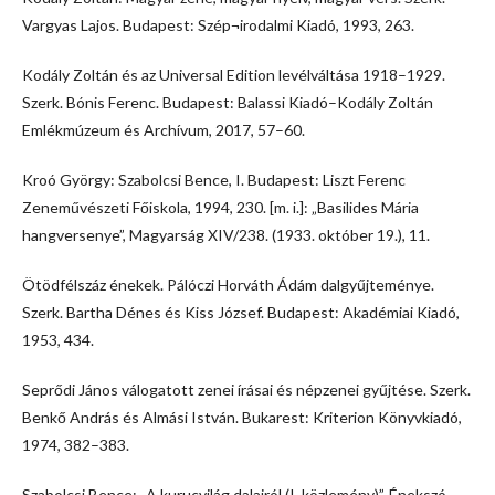
Vargyas Lajos. Budapest: Szép¬irodalmi Kiadó, 1993, 263.
Kodály Zoltán és az Universal Edition levélváltása 1918–1929.
Szerk. Bónis Ferenc. Budapest: Balassi Kiadó–Kodály Zoltán
Emlékmúzeum és Archívum, 2017, 57–60.
Kroó György: Szabolcsi Bence, I. Budapest: Liszt Ferenc
Zeneművészeti Főiskola, 1994, 230. [m. i.]: „Basilides Mária
hangversenye”, Magyarság XIV/238. (1933. október 19.), 11.
Ötödfélszáz énekek. Pálóczi Horváth Ádám dalgyűjteménye.
Szerk. Bartha Dénes és Kiss József. Budapest: Akadémiai Kiadó,
1953, 434.
Seprődi János válogatott zenei írásai és népzenei gyűjtése. Szerk.
Benkő András és Almási István. Bukarest: Kriterion Könyvkiadó,
1974, 382–383.
Szabolcsi Bence: „A kurucvilág dalairól (I. közlemény)”, Énekszó