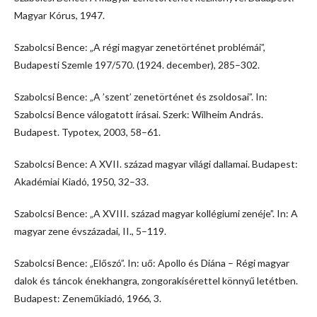
Magyar Kórus, 1947.
Szabolcsi Bence: „A régi magyar zenetörténet problémái”,
Budapesti Szemle 197/570. (1924. december), 285–302.
Szabolcsi Bence: „A ’szent’ zenetörténet és zsoldosai”. In:
Szabolcsi Bence válogatott írásai. Szerk: Wilheim András.
Budapest. Typotex, 2003, 58–61.
Szabolcsi Bence: A XVII. század magyar világi dallamai. Budapest:
Akadémiai Kiadó, 1950, 32–33.
Szabolcsi Bence: „A XVIII. század magyar kollégiumi zenéje”. In: A
magyar zene évszázadai, II., 5–119.
Szabolcsi Bence: „Előszó”. In: uő: Apollo és Diána – Régi magyar
dalok és táncok énekhangra, zongorakísérettel könnyű letétben.
Budapest: Zeneműkiadó, 1966, 3.