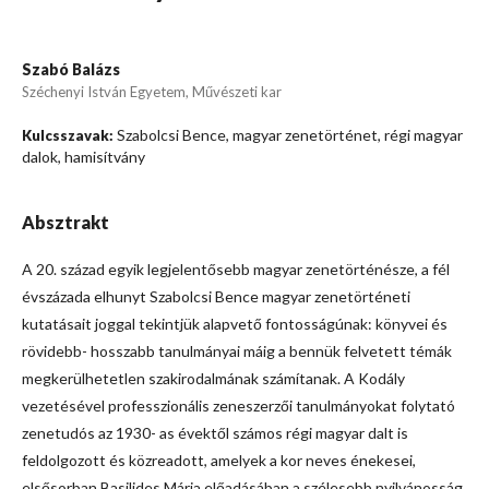
Szabó Balázs
Széchenyi István Egyetem, Művészeti kar
Szabolcsi Bence, magyar zenetörténet, régi magyar
Kulcsszavak:
dalok, hamisítvány
Absztrakt
A 20. század egyik legjelentősebb magyar zenetörténésze, a fél
évszázada elhunyt Szabolcsi Bence magyar zenetörténeti
kutatásait joggal tekintjük alapvető fontosságúnak: könyvei és
rövidebb- hosszabb tanulmányai máig a bennük felvetett témák
megkerülhetetlen szakirodalmának számítanak. A Kodály
vezetésével professzionális zeneszerzői tanulmányokat folytató
zenetudós az 1930- as évektől számos régi magyar dalt is
feldolgozott és közreadott, amelyek a kor neves énekesei,
elsősorban Basilides Mária előadásában a szélesebb nyilvánosság