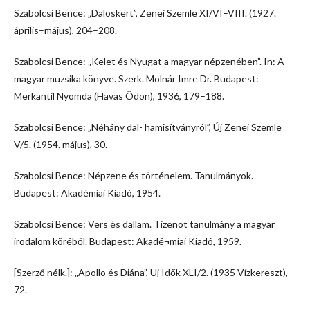
Szabolcsi Bence: „Daloskert”, Zenei Szemle XI/VI–VIII. (1927.
április–május), 204–208.
Szabolcsi Bence: „Kelet és Nyugat a magyar népzenében”. In: A
magyar muzsika könyve. Szerk. Molnár Imre Dr. Budapest:
Merkantil Nyomda (Havas Ödön), 1936, 179–188.
Szabolcsi Bence: „Néhány dal- hamisítványról”, Új Zenei Szemle
V/5. (1954. május), 30.
Szabolcsi Bence: Népzene és történelem. Tanulmányok.
Budapest: Akadémiai Kiadó, 1954.
Szabolcsi Bence: Vers és dallam. Tizenöt tanulmány a magyar
irodalom köréből. Budapest: Akadé¬miai Kiadó, 1959.
[Szerző nélk.]: „Apollo és Diána”, Uj Idők XLI/2. (1935 Vízkereszt),
72.