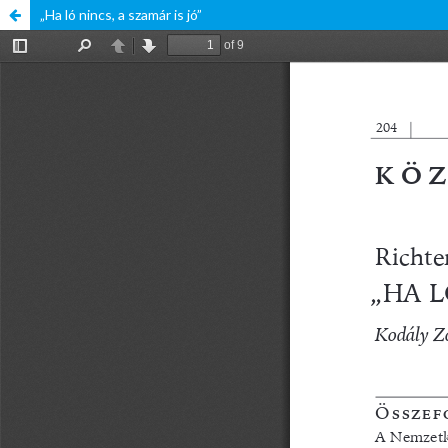
„Ha ló nincs, a szamár is jó”