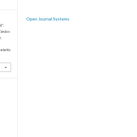
Open Journal Systems
ó”:
Tanács
e
,
e/artic