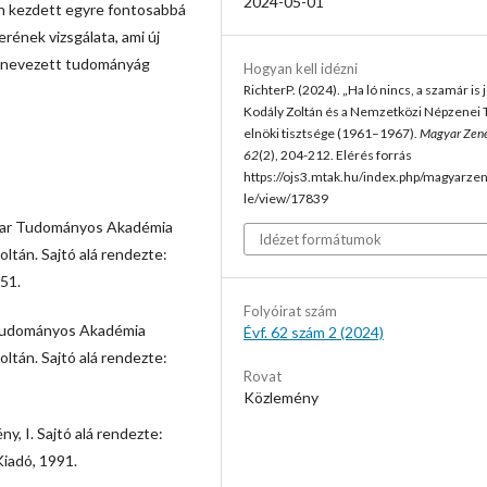
2024-05-01
én kezdett egyre fontosabbá
erének vizsgálata, ami új
ak nevezett tudományág
Hogyan kell idézni
RichterP. (2024). „Ha ló nincs, a szamár is j
Kodály Zoltán és a Nemzetközi Népzenei 
elnöki tisztsége (1961–1967).
Magyar Zen
62
(2), 204-212. Elérés forrás
https://ojs3.mtak.hu/index.php/magyarzen
le/view/17839
gyar Tudományos Akadémia
Idézet formátumok
ltán. Sajtó alá rendezte:
51.
Folyóirat szám
r Tudományos Akadémia
Évf. 62 szám 2 (2024)
ltán. Sajtó alá rendezte:
Rovat
Közlemény
, I. Sajtó alá rendezte:
iadó, 1991.