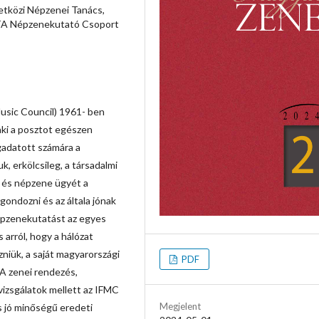
etközi Népzenei Tanács,
 MTA Népzenekutató Csoport
usic Council) 1961- ben
aki a posztot egészen
egadatott számára a
 erkölcsileg, a társadalmi
l és népzene ügyét a
ondozni és az általa jónak
népzenekutatást az egyes
arról, hogy a hálózat
niük, a saját magyarországi
PDF
A zenei rendezés,
vizsgálatok mellett az IFMC
Megjelent
s jó minőségű eredeti