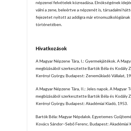
népzenei felvételek közreadása. Elnökségének idej
válni a zene, beleértve a népzenét is, társadalmi hátt
fejezetet nyitott az addigra már etnomuzikológián
történetében.
Hivatkozások
A Magyar Népzene Tára, I.: Gyermekjátékok. A Ma
megbízásából szerkesztette Bartók Béla és Kodály Zo
Kerényi György. Budapest: Zeneműkiadó Vállalat, 19
A Magyar Népzene Tára, II.: Jeles napok. A Magya
megbízásából szerkesztette Bartók Béla és Kodály Zo
Kerényi György. Budapest: Akadémiai Kiadó, 1953.
Bartók Béla: Magyar Népdalok. Egyetemes Gyűjtemény
Kovács Sándor–Sebő Ferenc. Budapest: Akadémiai K