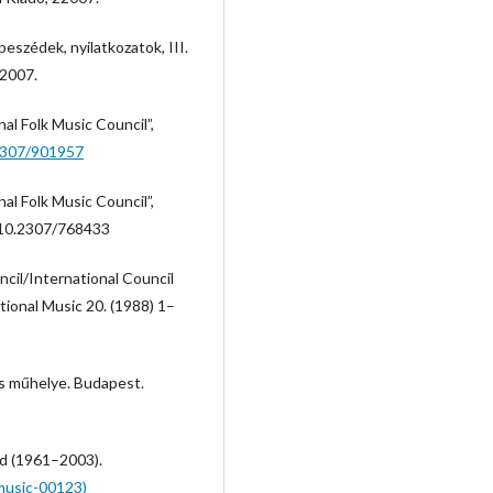
eszédek, nyilatkozatok, III.
22007.
al Folk Music Council”,
.2307/901957
al Folk Music Council”,
: 10.2307/768433
ncil/International Council
itional Music 20. (1988) 1–
s műhelye. Budapest.
ld (1961–2003).
-music-00123)