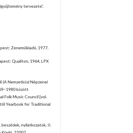
lgyűjtemény tervezete”,
dapest: Zeneműkiadó, 1977.
apest: Qualiton, 1964, LPX
cil (A Nemzetközi Népzenei
969–1980 között
l Folk Music Council [vol.
től Yearbook for Traditional
 beszédek, nyilatkozatok, II.
 Kiadó, 22007.