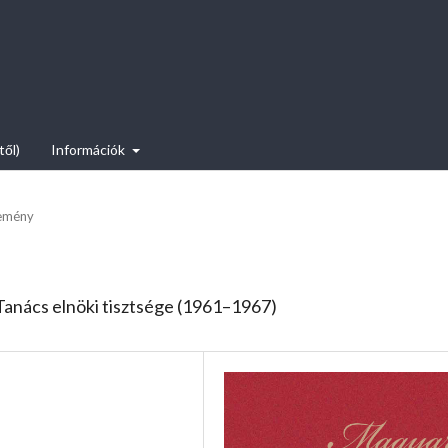
től)
Információk
emény
anács elnöki tisztsége (1961–1967)