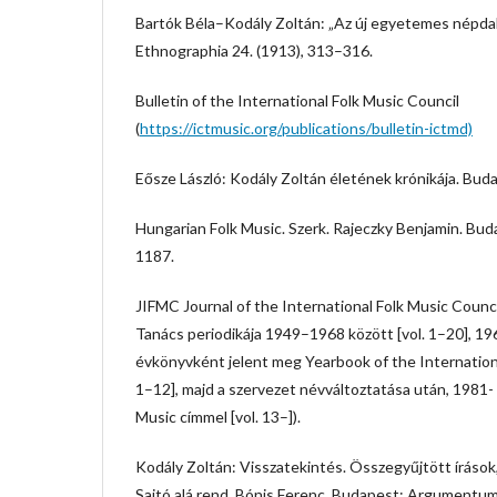
Bartók Béla–Kodály Zoltán: „Az új egyetemes népda
Ethnographia 24. (1913), 313–316.
Bulletin of the International Folk Music Council
(
https://ictmusic.org/publications/bulletin-ictmd)
Eősze László: Kodály Zoltán életének krónikája. Bu
Hungarian Folk Music. Szerk. Rajeczky Benjamin. Bud
1187.
JIFMC Journal of the International Folk Music Coun
Tanács periodikája 1949–1968 között [vol. 1–20], 1
évkönyvként jelent meg Yearbook of the Internationa
1–12], majd a szervezet névváltoztatása után, 1981- 
Music címmel [vol. 13–]).
Kodály Zoltán: Visszatekintés. Összegyűjtött írások,
Sajtó alá rend. Bónis Ferenc. Budapest: Argumentum