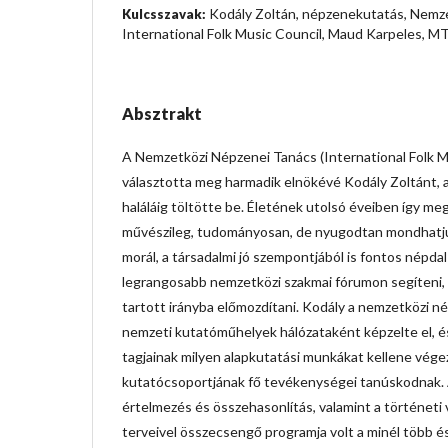
Kodály Zoltán, népzenekutatás, Nemz
Kulcsszavak:
International Folk Music Council, Maud Karpeles,
Absztrakt
A Nemzetközi Népzenei Tanács (International Folk M
választotta meg harmadik elnökévé Kodály Zoltánt, 
haláláig töltötte be. Életének utolsó éveiben így m
művészileg, tudományosan, de nyugodtan mondhatjuk,
morál, a társadalmi jó szempontjából is fontos népda
legrangosabb nemzetközi szakmai fórumon segíteni, g
tartott irányba előmozdítani. Kodály a nemzetközi 
nemzeti kutatóműhelyek hálózataként képzelte el, és 
tagjainak milyen alapkutatási munkákat kellene végez
kutatócsoportjának fő tevékenységei tanúskodnak. 
értelmezés és összehasonlítás, valamint a történeti 
terveivel összecsengő programja volt a minél több é