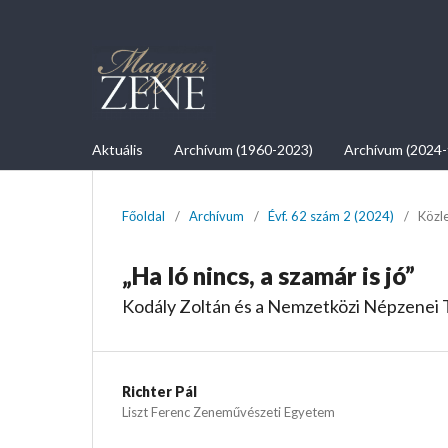
Aktuális
Archívum (1960-2023)
Archívum (2024-
Főoldal
/
Archívum
/
Évf. 62 szám 2 (2024)
/
Közl
„Ha ló nincs, a szamár is jó”
Kodály Zoltán és a Nemzetközi Népzenei T
Richter Pál
Liszt Ferenc Zeneművészeti Egyetem