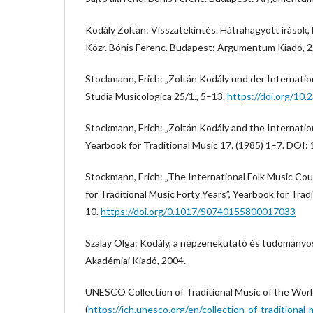
Kodály Zoltán: Visszatekintés. Hátrahagyott írások, b
Közr. Bónis Ferenc. Budapest: Argumentum Kiadó, 
Stockmann, Erich: „Zoltán Kodály und der Internation
Studia Musicologica 25/1., 5–13.
https://doi.org/10
Stockmann, Erich: „Zoltán Kodály and the Internation
Yearbook for Traditional Music 17. (1985) 1–7. DOI
Stockmann, Erich: „The International Folk Music Cou
for Traditional Music Forty Years”, Yearbook for Trad
10.
https://doi.org/0.1017/S0740155800017033
Szalay Olga: Kodály, a népzenekutató és tudományo
Akadémiai Kiadó, 2004.
UNESCO Collection of Traditional Music of the Wor
(
https://ich.unesco.org/en/collection-of-traditional