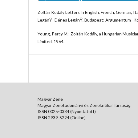
Zoltán Kodály Letters in English, French, German, Ita
LegánŸ–Dénes LegánŸ. Budapest: Argumentum–Kod
Young, Percy M.: Zoltán Kodály, a Hungarian Musici
Limited, 1964.
Magyar Zene
Magyar Zenetudományi és Zenekritikai Társaság
ISSN 0025-0384 (Nyomtatott)
ISSN 2939-5224 (Online)