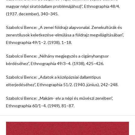
magyar népi siratódallam problémájához)”, Ethnographia 48/4.
(1937. december), 340–345.
Szabolcsi Bence: „A zenei földrajz alapvonalai. Zenekultúrák és
zenestílusok keletkezése-elmúlása a földrajz megvilágításában”,
Ethnographia 49/1–2. (1938), 1–18.
Szabolcsi Bence: „Néhány megjegyzés a cigányhangsor
kérdéséhez”, Ethnographia 49/3–4. (1938), 425–426.
Szabolcsi Bence: „Adatok a középázsiai dallamtípus
elterjedéséhez”, Ethnographia 51/2. (1940. június), 242–248.
Szabolcsi Bence: „Makám- elv a népi és művészi zenében”,
Ethnographia 60/1–4. (1949), 81–87.