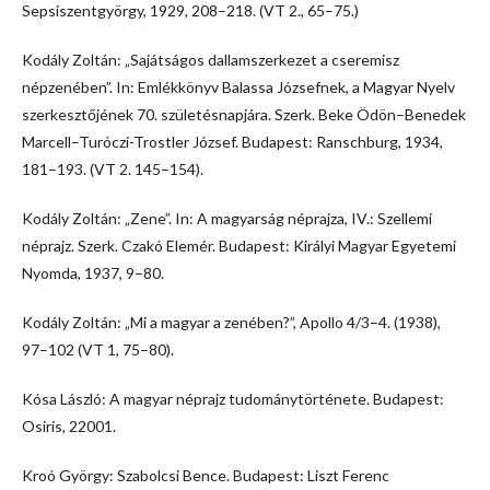
Sepsiszentgyörgy, 1929, 208–218. (VT 2., 65–75.)
Kodály Zoltán: „Sajátságos dallamszerkezet a cseremisz
népzenében”. In: Emlékkönyv Balassa Józsefnek, a Magyar Nyelv
szerkesztőjének 70. születésnapjára. Szerk. Beke Ödön–Benedek
Marcell–Turóczi-Trostler József. Budapest: Ranschburg, 1934,
181–193. (VT 2. 145–154).
Kodály Zoltán: „Zene”. In: A magyarság néprajza, IV.: Szellemi
néprajz. Szerk. Czakó Elemér. Budapest: Királyi Magyar Egyetemi
Nyomda, 1937, 9–80.
Kodály Zoltán: „Mi a magyar a zenében?”, Apollo 4/3–4. (1938),
97–102 (VT 1, 75–80).
Kósa László: A magyar néprajz tudománytörténete. Budapest:
Osiris, 22001.
Kroó György: Szabolcsi Bence. Budapest: Liszt Ferenc