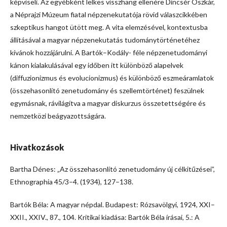
képviseli. Az egyébként lelkes visszhang ellenére Dincsér Oszkár,
a Néprajzi Múzeum fiatal népzenekutatója rövid válaszcikkében
szkeptikus hangot ütött meg. A vita elemzésével, kontextusba
állításával a magyar népzenekutatás tudománytörténetéhez
kívánok hozzájárulni. A Bartók–Kodály- féle népzenetudományi
kánon kialakulásával egy időben itt különböző alapelvek
(diffuzionizmus és evolucionizmus) és különböző eszmeáramlatok
(összehasonlító zenetudomány és szellemtörténet) feszülnek
egymásnak, rávilágítva a magyar diskurzus összetettségére és
nemzetközi beágyazottságára.
Hivatkozások
Bartha Dénes: „Az összehasonlító zenetudomány új célkitűzései”,
Ethnographia 45/3–4. (1934), 127–138.
Bartók Béla: A magyar népdal. Budapest: Rózsavölgyi, 1924, XXI–
XXII., XXIV., 87., 104. Kritikai kiadása: Bartók Béla írásai, 5.: A