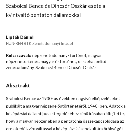
Szabolcsi Bence és Dincsér Oszkár esete a
kvintváltó pentaton dallamokkal
Lipták Dániel
HUN-REN BTK Zenetudományi Intézet
népzenetudomány- történet, magyar
Kulcsszavak:
népzenetörténet, magyar őstörténet, összehasonlító
zenetudomány, Szabolcsi Bence, Dincsér Oszkár
Absztrakt
Szabolcsi Bence az 1930- as években nagyívű elképzeléseket
publikált a magyar népzene őstörténetéről. 1940- ben, Adatok a
középázsiai dallamtípus elterjedéséhez című írásában kifejtette,
hogy a magyar népzenében a pentatónia összekapcsolódása az
ereszkedő kvintváltással a közép- ázsiai zenekultúra örökségét