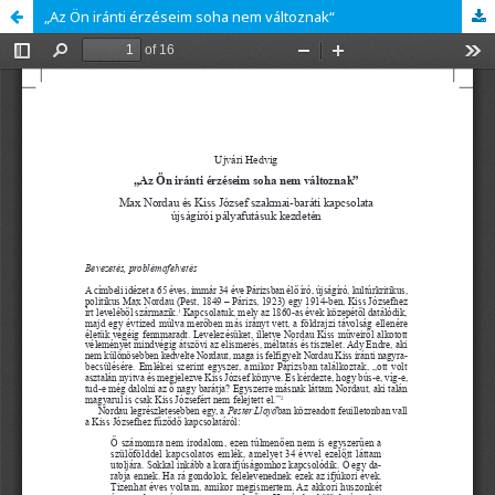
„Az Ön iránti érzéseim soha nem változnak“