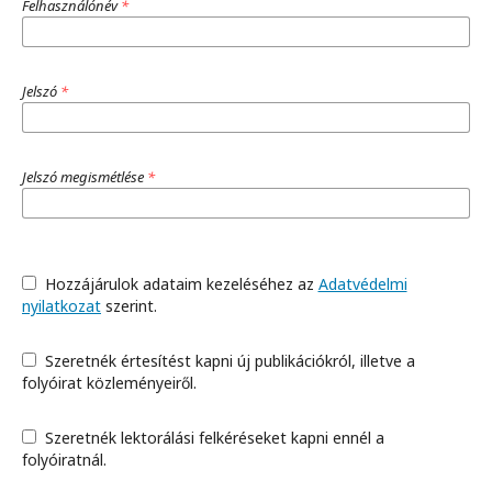
Felhasználónév
*
Jelszó
*
Jelszó megismétlése
*
Hozzájárulok adataim kezeléséhez az
Adatvédelmi
nyilatkozat
szerint.
Szeretnék értesítést kapni új publikációkról, illetve a
folyóirat közleményeiről.
Szeretnék lektorálási felkéréseket kapni ennél a
folyóiratnál.