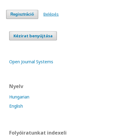
Belépés
Regisztráció
Kézirat benyújtása
Open Journal Systems
Nyelv
Hungarian
English
Folyóiratunkat indexeli