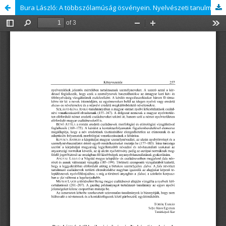
Bura László: A többszólamúság ösvényein. Nyelvészeti tanulmányok