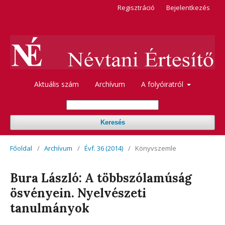
Regisztráció
Bejelentkezés
Aktuális szám
Archívum
A folyóiratról
Keresés
Főoldal
/
Archívum
/
Évf. 36 (2014)
/
Könyvszemle
Bura László: A többszólamúság
ösvényein. Nyelvészeti
tanulmányok