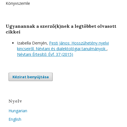
Könyvszemle
Ugyanannak a szerző(k)nek a legtöbbet olvasott
cikkei
Izabella Demjén,
Pesti János: Hosszúhetény nyelvi
kincseiről. Névtani és dialektológiai tanulmányok
,
Névtani Értesítő: Évf. 37 (2015)
Kézirat benyújtása
Nyelv
Hungarian
English