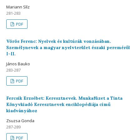
Mariann Slíz
281-283
PDF
Vörös Ferenc: Nyelvek és kultúrák vonzásában.
Személynevek a magyar nyelvterület északi pereméről
I–II.
János Bauko
283-287
PDF
Fercsik Erzsébet: Keresztnevek. Munkafüzet a Tinta
Könyvkiadó Keresztnevek enciklopédiája című
kiadványához
Zsuzsa Gonda
287-289
PDF