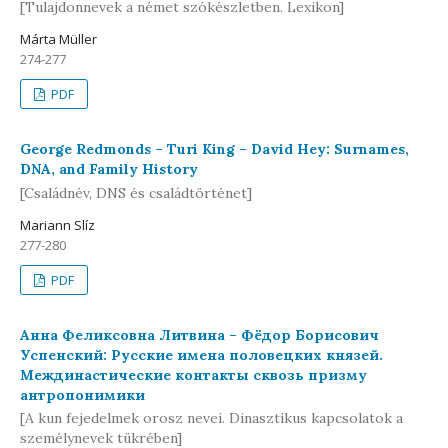
[Tulajdonnevek a német szókészletben. Lexikon]
Márta Müller
274-277
PDF
George Redmonds – Turi King – David Hey: Surnames,
DNA, and Family History
[Családnév, DNS és családtörténet]
Mariann Slíz
277-280
PDF
Анна Феликсовна Литвина – Фёдор Борисович
Успенский: Русские имена половецких князей.
Междинастические контакты сквозь призму
антропонимики
[A kun fejedelmek orosz nevei. Dinasztikus kapcsolatok a
személynevek tükrében]