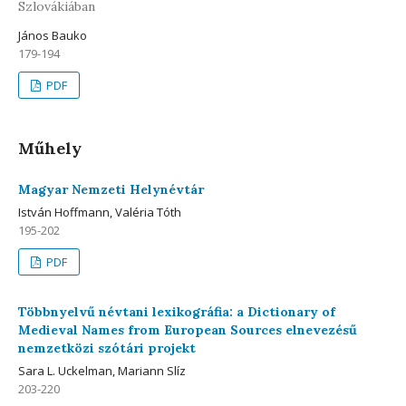
Szlovákiában
János Bauko
179-194
PDF
Műhely
Magyar Nemzeti Helynévtár
István Hoffmann, Valéria Tóth
195-202
PDF
Többnyelvű névtani lexikográfia: a Dictionary of
Medieval Names from European Sources elnevezésű
nemzetközi szótári projekt
Sara L. Uckelman, Mariann Slíz
203-220