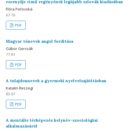
esernyője című regényének legújabb szlovák kiadásában
Flóra Peťovská
67-76
PDF
Magyar tónevek angol fordítása
Gábor Gercsák
77-81
PDF
A tulajdonnevek a gyermeki nyelvelsajátításban
Katalin Reszegi
83-97
PDF
A mentális térképezés helynév-szociológiai
alkalmazásáról