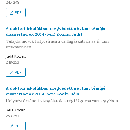
245-248
PDF
A doktori iskolákban megvédett névtani témájú
disszertációk 2014-ben: Kozma Judit
Tulajdonnevek helyesírása a csillagászati és az űrtani
szaknyelvben
Judit Kozma
249-253
PDF
A doktori iskolákban megvédett névtani témájú
disszertációk 2014-ben: Kocán Béla
Helynévtörténeti vizsgálatok a régi Ugocsa vármegyében
Béla Kocán
253-257
PDF