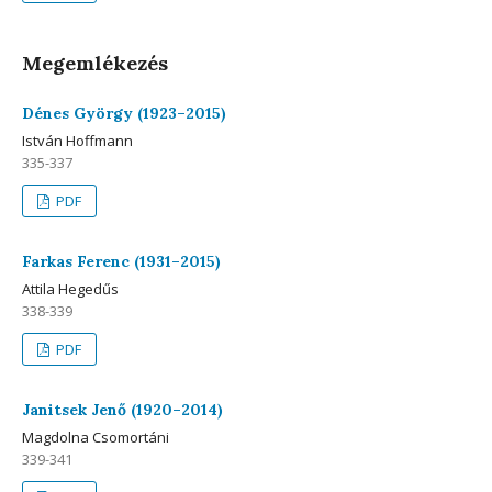
Megemlékezés
Dénes György (1923–2015)
István Hoffmann
335-337
PDF
Farkas Ferenc (1931–2015)
Attila Hegedűs
338-339
PDF
Janitsek Jenő (1920–2014)
Magdolna Csomortáni
339-341