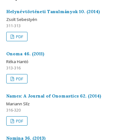
Helynévtörténeti Tanulmányok 10. (2014)
Zsolt Sebestyén
311-313
PDF
Onoma 46. (2011)
Réka Hantó
313-316
PDF
Names: A Journal of Onomastics 62. (2014)
Mariann Slíz
316-320
PDF
Nomina 36. (2013)