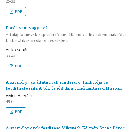
25-32
PDF
Fordítsam vagy ne?
A tulajdonnevek kapcsán fölmerülő műfordítói dilemmákról a
fantasztikus irodalom esetében
Anikó Sohár
33-47
PDF
A személy- és állatnevek rendszere, funkciója és
fordíthatósága A tűz és jég dala című fantasyciklusban
Vivien Horváth
49-66
PDF
A személynevek fordítása Mikszáth Kálmán Szent Péter