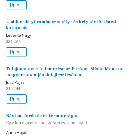
PDF
Újabb erdélyi román személy- és helynévtörténeti
kutatások
Levente Nagy
221-237
PDF
Tulajdonnevek felismerése az Európai Média Monitor
magyar moduljának fejlesztésében
Júlia Pajzs
239-244
PDF
Névtan, fordítás és terminológia
Egy kerekasztal-beszélgetés tanulságai
Anna Hajdú