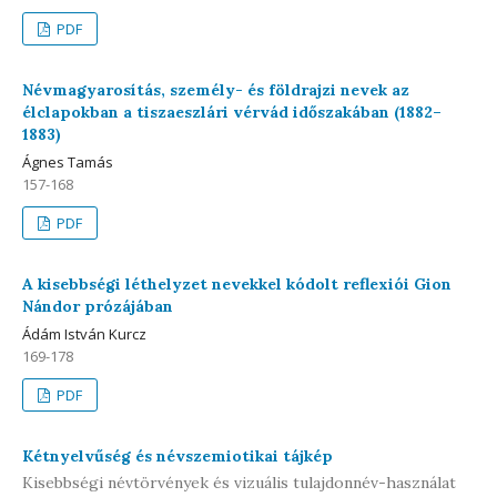
PDF
Névmagyarosítás, személy- és földrajzi nevek az
élclapokban a tiszaeszlári vérvád időszakában (1882–
1883)
Ágnes Tamás
157-168
PDF
A kisebbségi léthelyzet nevekkel kódolt reflexiói Gion
Nándor prózájában
Ádám István Kurcz
169-178
PDF
Kétnyelvűség és névszemiotikai tájkép
Kisebbségi névtörvények és vizuális tulajdonnév-használat