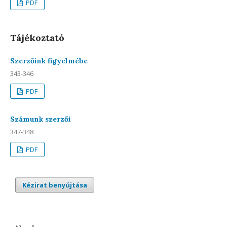
PDF
Tájékoztató
Szerzőink figyelmébe
343-346
PDF
Számunk szerzői
347-348
PDF
Kézirat benyújtása