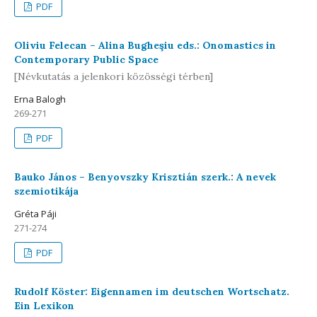
PDF
Oliviu Felecan – Alina Bugheşiu eds.: Onomastics in
Contemporary Public Space
[Névkutatás a jelenkori közösségi térben]
Erna Balogh
269-271
PDF
Bauko János – Benyovszky Krisztián szerk.: A nevek
szemiotikája
Gréta Páji
271-274
PDF
Rudolf Köster: Eigennamen im deutschen Wortschatz.
Ein Lexikon