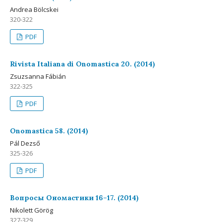
Andrea Bölcskei
320-322
PDF
Rivista Italiana di Onomastica 20. (2014)
Zsuzsanna Fábián
322-325
PDF
Onomastica 58. (2014)
Pál Dezső
325-326
PDF
Вопросы Ономастики 16–17. (2014)
Nikolett Görög
327-329