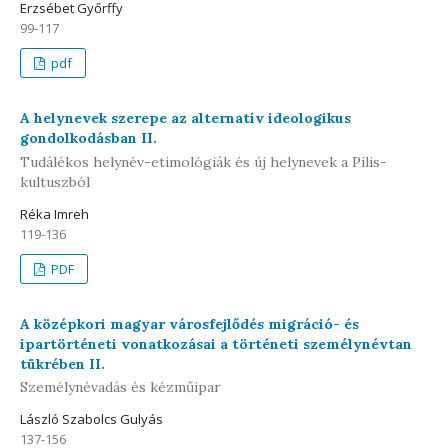
Erzsébet Győrffy
99-117
pdf
A helynevek szerepe az alternatív ideologikus
gondolkodásban II.
Tudálékos helynév-etimológiák és új helynevek a Pilis-
kultuszból
Réka Imreh
119-136
PDF
A középkori magyar városfejlődés migráció- és
ipartörténeti vonatkozásai a történeti személynévtan
tükrében II.
Személynévadás és kézműipar
László Szabolcs Gulyás
137-156