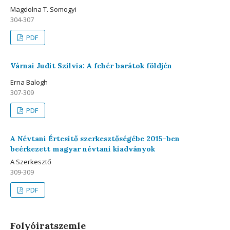
Magdolna T. Somogyi
304-307
PDF
Várnai Judit Szilvia: A fehér barátok földjén
Erna Balogh
307-309
PDF
A Névtani Értesítő szerkesztőségébe 2015-ben
beérkezett magyar névtani kiadványok
A Szerkesztő
309-309
PDF
Folyóiratszemle