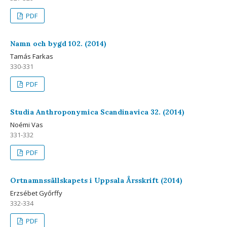
PDF
Namn och bygd 102. (2014)
Tamás Farkas
330-331
PDF
Studia Anthroponymica Scandinavica 32. (2014)
Noémi Vas
331-332
PDF
Ortnamnssällskapets i Uppsala Årsskrift (2014)
Erzsébet Győrffy
332-334
PDF