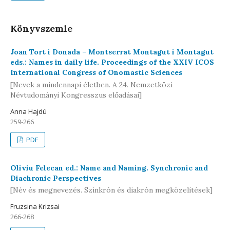
Könyvszemle
Joan Tort i Donada – Montserrat Montagut i Montagut
eds.: Names in daily life. Proceedings of the XXIV ICOS
International Congress of Onomastic Sciences
[Nevek a mindennapi életben. A 24. Nemzetközi
Névtudományi Kongresszus előadásai]
Anna Hajdú
259-266
PDF
Oliviu Felecan ed.: Name and Naming. Synchronic and
Diachronic Perspectives
[Név és megnevezés. Szinkrón és diakrón megközelítések]
Fruzsina Krizsai
266-268