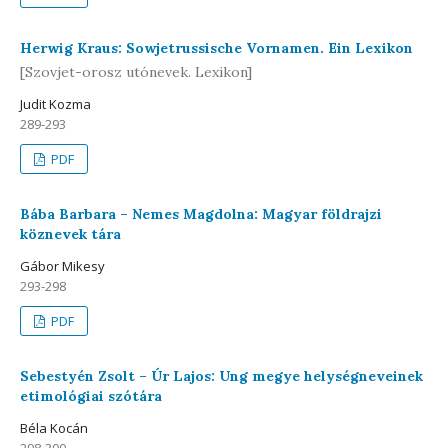
Herwig Kraus: Sowjetrussische Vornamen. Ein Lexikon
[Szovjet-orosz utónevek. Lexikon]
Judit Kozma
289-293
PDF
Bába Barbara – Nemes Magdolna: Magyar földrajzi
köznevek tára
Gábor Mikesy
293-298
PDF
Sebestyén Zsolt – Úr Lajos: Ung megye helységneveinek
etimológiai szótára
Béla Kocán
298-300