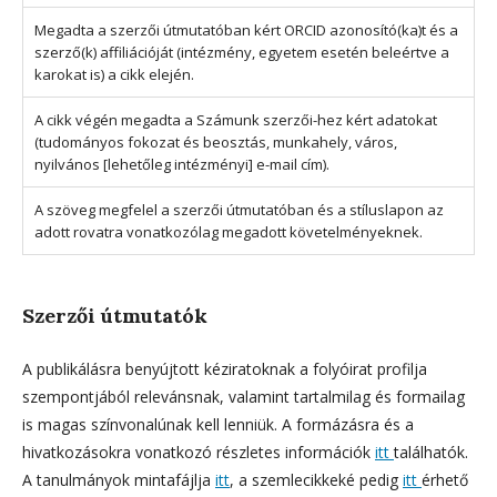
Megadta a szerzői útmutatóban kért ORCID azonosító(ka)t és a
szerző(k) affiliációját (intézmény, egyetem esetén beleértve a
karokat is) a cikk elején.
A cikk végén megadta a Számunk szerzői-hez kért adatokat
(tudományos fokozat és beosztás, munkahely, város,
nyilvános [lehetőleg intézményi] e-mail cím).
A szöveg megfelel a szerzői útmutatóban és a stíluslapon az
adott rovatra vonatkozólag megadott követelményeknek.
Szerzői útmutatók
A publikálásra benyújtott kéziratoknak a folyóirat profilja
szempontjából relevánsnak, valamint tartalmilag és formailag
is magas színvonalúnak kell lenniük. A formázásra és a
hivatkozásokra vonatkozó részletes információk
itt
találhatók.
A tanulmányok mintafájlja
itt
, a szemlecikkeké pedig
itt
érhető