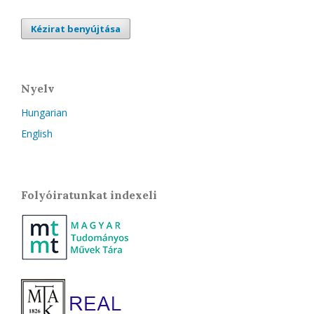
Kézirat benyújtása
Nyelv
Hungarian
English
Folyóiratunkat indexeli