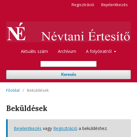
Regisztráció
Bejelentkezés
Aktuális szám
Archívum
A folyóiratról
Keresés
Főoldal
/
Beküldések
Beküldések
Bejelentkezés
vagy
Regisztráció
a beküldéshez.