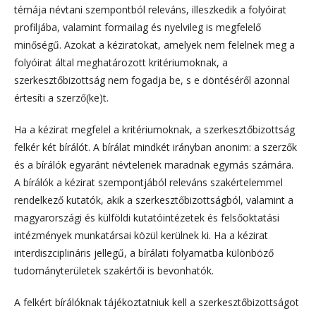
témája névtani szempontból releváns, illeszkedik a folyóirat
profiljába, valamint formailag és nyelvileg is megfelelő
minőségű. Azokat a kéziratokat, amelyek nem felelnek meg a
folyóirat által meghatározott kritériumoknak, a
szerkesztőbizottság nem fogadja be, s e döntéséről azonnal
értesíti a szerző(ke)t.
Ha a kézirat megfelel a kritériumoknak, a szerkesztőbizottság
felkér két bírálót. A bírálat mindkét irányban anonim: a szerzők
és a bírálók egyaránt névtelenek maradnak egymás számára.
A bírálók a kézirat szempontjából releváns szakértelemmel
rendelkező kutatók, akik a szerkesztőbizottságból, valamint a
magyarországi és külföldi kutatóintézetek és felsőoktatási
intézmények munkatársai közül kerülnek ki. Ha a kézirat
interdiszciplináris jellegű, a bírálati folyamatba különböző
tudományterületek szakértői is bevonhatók.
A felkért bírálóknak tájékoztatniuk kell a szerkesztőbizottságot