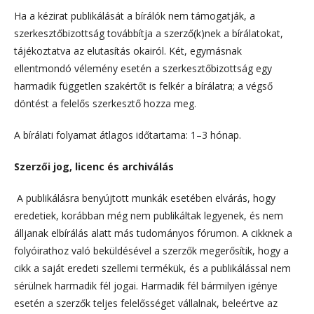
Ha a kézirat publikálását a bírálók nem támogatják, a
szerkesztőbizottság továbbítja a szerző(k)nek a bírálatokat,
tájékoztatva az elutasítás okairól. Két, egymásnak
ellentmondó vélemény esetén a szerkesztőbizottság egy
harmadik független szakértőt is felkér a bírálatra; a végső
döntést a felelős szerkesztő hozza meg.
A bírálati folyamat átlagos időtartama: 1–3 hónap.
Szerzői jog, licenc és archiválás
A publikálásra benyújtott munkák esetében elvárás, hogy
eredetiek, korábban még nem publikáltak legyenek, és nem
álljanak elbírálás alatt más tudományos fórumon. A cikknek a
folyóirathoz való beküldésével a szerzők megerősítik, hogy a
cikk a saját eredeti szellemi termékük, és a publikálással nem
sérülnek harmadik fél jogai. Harmadik fél bármilyen igénye
esetén a szerzők teljes felelősséget vállalnak, beleértve az