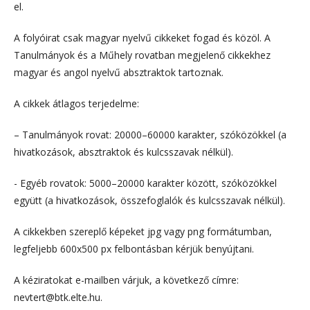
el.
A folyóirat csak magyar nyelvű cikkeket fogad és közöl. A
Tanulmányok és a Műhely rovatban megjelenő cikkekhez
magyar és angol nyelvű absztraktok tartoznak.
A cikkek átlagos terjedelme:
– Tanulmányok rovat: 20000–60000 karakter, szóközökkel (a
hivatkozások, absztraktok és kulcsszavak nélkül).
- Egyéb rovatok: 5000–20000 karakter között, szóközökkel
együtt (a hivatkozások, összefoglalók és kulcsszavak nélkül).
A cikkekben szereplő képeket jpg vagy png formátumban,
legfeljebb 600x500 px felbontásban kérjük benyújtani.
A kéziratokat e-mailben várjuk, a következő címre:
nevtert@btk.elte.hu.