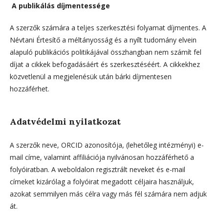
A publikálás díjmentessége
A szerzők számára a teljes szerkesztési folyamat díjmentes. A
Névtani Értesítő a méltányosság és a nyílt tudomány elvein
alapuló publikációs politikájával összhangban nem számít fel
díjat a cikkek befogadásáért és szerkesztéséért. A cikkekhez
közvetlenül a megjelenésük után bárki díjmentesen
hozzáférhet.
Adatvédelmi nyilatkozat
A szerzők neve, ORCID azonosítója, (lehetőleg intézményi) e-
mail címe, valamint affiliációja nyilvánosan hozzáférhető a
folyóiratban. A weboldalon regisztrált neveket és e-mail
címeket kizárólag a folyóirat megadott céljaira használjuk,
azokat semmilyen más célra vagy más fél számára nem adjuk
át.