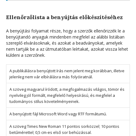
Ellenőrzőlista a benyújtás előkészítéséhez
A benyújtási folyamat része, hogy a szerzők ellenőrizzék le a
benyújtandó anyaguk mindenben megfelel az alábbi listában
szereplő elvárásoknak, és azokat a beadványokat, amelyek
nem tartják be a az útmutatóban leírtakat, azokat vissza lehet
küldeni a szerzőnek.
A publikálásra benyújtott írás nem jelent meg korábban, illetve
jelenleg nem vár elbírálásra más folyóiratnál.
A szöveg magyarul íródott, a megfogalmazás világos, tömör és
nyelvileg jól formált, megfelelő helyesírású, és megfelel a
tudományos stílus követelményeinek.
A benyújtott fájl Microsoft Word vagy RTF formátumú.
A szöveg Times New Roman 11 pontos sorközzel; 10 pontos
betűmérettel; 0,5 cm-es első sor behúzással.