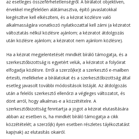
az esetleges összeférhetetlenségről. A bírálatot objektíven,
érvekkel megfelelően alátámasztva, építő javaslatokkal
kiegészítve kell elkészíteni, és a kézirat közlésre való
alkalmasságára vonatkozó nyilatkozattal kell zárni (a kéziratot
változtatás nélkül közlésre ajánlom; a kéziratot átdolgozás
után közlésre ajánlom; a kéziratot nem ajánlom közlésre).
Ha a kézirat megjelentetését mindkét bíráló támogatja, és a
szerkesztőbizottság is egyetért velük, a kéziratot a folyóirat
elfogadja közlésre. Erről a szerző(ke)t a szerkesztő e-mailben
értesíti, mellékelve a bírálatokat és a szerkesztőbizottság által
esetleg javasolt további módosítások listáját. Az átdolgozás
után a felelős szerkesztő ellenőrzi a végleges változatot, és
dönt arról, hogy alkalmas-e a közzétételre. A
szerkesztőbizottság fenntartja a jogot a kézirat elutasítására
abban az esetben is, ha mindkét bíráló támogatja a cikk
közzétételét; a szerző(k) ilyen esetben részletes tájékoztatást
kap(nak) az elutasítás okairól.