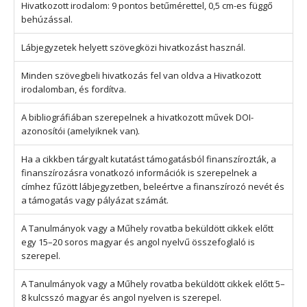
Hivatkozott irodalom: 9 pontos betűmérettel, 0,5 cm-es függő
behúzással.
Lábjegyzetek helyett szövegközi hivatkozást használ.
Minden szövegbeli hivatkozás fel van oldva a Hivatkozott
irodalomban, és fordítva.
A bibliográfiában szerepelnek a hivatkozott művek DOI-
azonosítói (amelyiknek van).
Ha a cikkben tárgyalt kutatást támogatásból finanszírozták, a
finanszírozásra vonatkozó információk is szerepelnek a
címhez fűzött lábjegyzetben, beleértve a finanszírozó nevét és
a támogatás vagy pályázat számát.
A Tanulmányok vagy a Műhely rovatba beküldött cikkek előtt
egy 15–20 soros magyar és angol nyelvű összefoglaló is
szerepel.
A Tanulmányok vagy a Műhely rovatba beküldött cikkek előtt 5–
8 kulcsszó magyar és angol nyelven is szerepel.