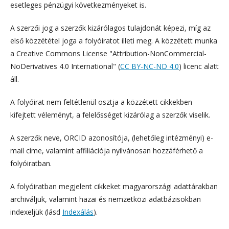
esetleges pénzügyi következményeket is.
A szerzői jog a szerzők kizárólagos tulajdonát képezi, míg az
első közzététel joga a folyóiratot illeti meg. A közzétett munka
a Creative Commons License "Attribution-NonCommercial-
NoDerivatives 4.0 International" (
CC BY-NC-ND 4.0
) licenc alatt
áll.
A folyóirat nem feltétlenül osztja a közzétett cikkekben
kifejtett véleményt, a felelősséget kizárólag a szerzők viselik.
A szerzők neve, ORCID azonosítója, (lehetőleg intézményi) e-
mail címe, valamint affiliációja nyilvánosan hozzáférhető a
folyóiratban.
A folyóiratban megjelent cikkeket magyarországi adattárakban
archiváljuk, valamint hazai és nemzetközi adatbázisokban
indexeljük (lásd
Indexálás
).