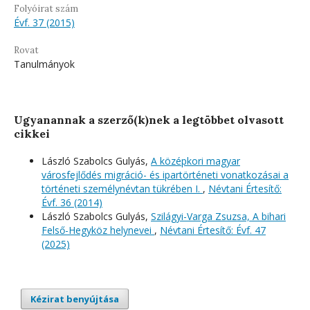
Folyóirat szám
Évf. 37 (2015)
Rovat
Tanulmányok
Ugyanannak a szerző(k)nek a legtöbbet olvasott
cikkei
László Szabolcs Gulyás,
A középkori magyar
városfejlődés migráció- és ipartörténeti vonatkozásai a
történeti személynévtan tükrében I.
,
Névtani Értesítő:
Évf. 36 (2014)
László Szabolcs Gulyás,
Szilágyi-Varga Zsuzsa, A bihari
Felső-Hegyköz helynevei
,
Névtani Értesítő: Évf. 47
(2025)
Kézirat benyújtása