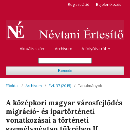
Regisztráció
Bejelentkezés
Aktuális szám
Archívum
A folyóiratról
Keresés
Főoldal
/
Archívum
/
Évf. 37 (2015)
/
Tanulmányok
A középkori magyar városfejlődés
migráció- és ipartörténeti
vonatkozásai a történeti
személynévtan tükrében II.