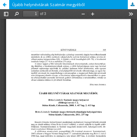
Újabb helynévtárak Szatmár megyéből