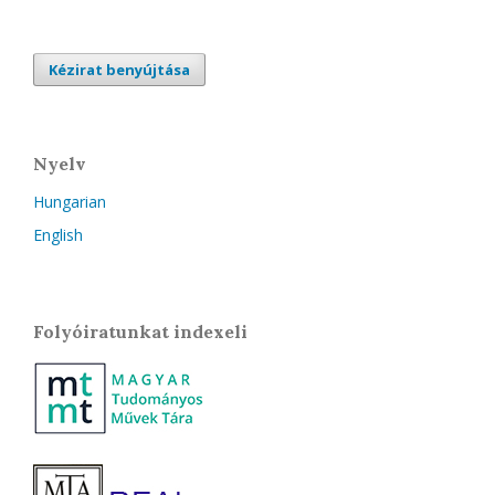
Kézirat benyújtása
Nyelv
Hungarian
English
Folyóiratunkat indexeli