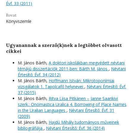
Évf. 33 (2011)
Rovat
Könyvszemle
Ugyanannak a szerző(k)nek a legtöbbet olvasott
cikkei
M. János Bárth,
A doktori iskolákban megvédett névtani
témájú disszertációk 2011-ben: Bárth M. János
,
Névtani
Értesítő: Évf. 34 (2012)
M. János Bárth,
Hoffmann István: Mikrotoponímiai
vizsgálatok 1. Tapolcafő helynevei
,
Névtani Értesítő: Évf.
37 (2015)
M. János Bárth,
Ritva Liisa Pitkänen – Janne Saarikivi
szerk.: Onomastica Uralica 4. Borrowing of Place Names
in the Uralian Languages
,
Névtani Értesítő: Évf. 31
(2009)
M. János Bárth,
Hajdú Mihály tudományos műveinek
bibliográfiája
,
Névtani Értesítő: Évf. 36 (2014)