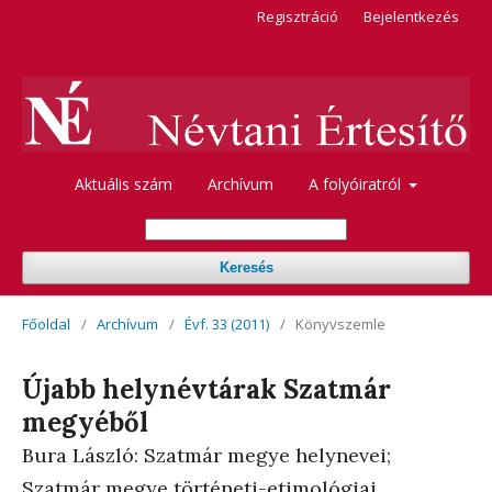
Regisztráció
Bejelentkezés
Aktuális szám
Archívum
A folyóiratról
Keresés
Főoldal
/
Archívum
/
Évf. 33 (2011)
/
Könyvszemle
Újabb helynévtárak Szatmár
megyéből
Bura László: Szatmár megye helynevei;
Szatmár megye történeti-etimológiai