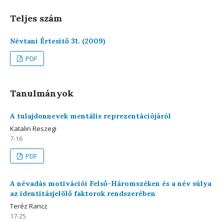
Teljes szám
Névtani Értesítő 31. (2009)
PDF
Tanulmányok
A tulajdonnevek mentális reprezentációjáról
Katalin Reszegi
7-16
PDF
A névadás motivációi Felső-Háromszéken és a név súlya
az identitásjelölő faktorok rendszerében
Teréz Rancz
17-25