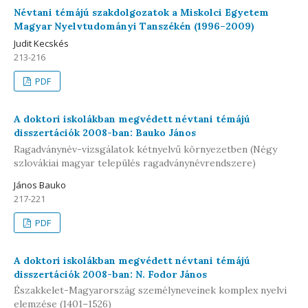
Névtani témájú szakdolgozatok a Miskolci Egyetem
Magyar Nyelvtudományi Tanszékén (1996–2009)
Judit Kecskés
213-216
PDF
A doktori iskolákban megvédett névtani témájú
disszertációk 2008-ban: Bauko János
Ragadványnév-vizsgálatok kétnyelvű környezetben (Négy
szlovákiai magyar település ragadványnévrendszere)
János Bauko
217-221
PDF
A doktori iskolákban megvédett névtani témájú
disszertációk 2008-ban: N. Fodor János
Északkelet-Magyarország személyneveinek komplex nyelvi
elemzése (1401–1526)