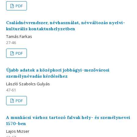
PDF
Családnévrendszer, névhasználat, névváltozás nyelvi-
kulturális kontaktushelyzetben
Tamás Farkas
27-46
PDF
Újabb adatok a középkori jobbágyi-mezővárosi
személynévadás kérdéséhez
László Szabolcs Gulyás
47-61
PDF
A munkácsi várhoz tartozó falvak hely- és személynevei
1570-ben
Lajos Mizser