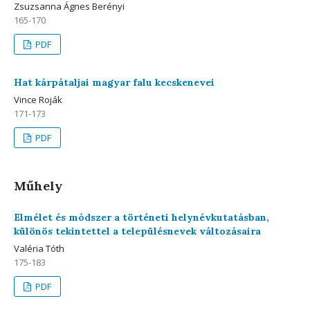
Zsuzsanna Ágnes Berényi
165-170
PDF
Hat kárpátaljai magyar falu kecskenevei
Vince Roják
171-173
PDF
Műhely
Elmélet és módszer a történeti helynévkutatásban,
különös tekintettel a településnevek változásaira
Valéria Tóth
175-183
PDF