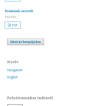
Számunk szerzői
313-313
PDF
Kézirat benyújtása
Nyelv
Hungarian
English
Folyóiratunkat indexeli