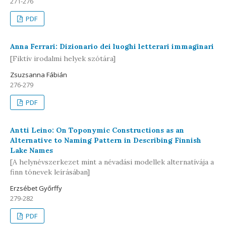
271-276
PDF
Anna Ferrari: Dizionario dei luoghi letterari immaginari
[Fiktív irodalmi helyek szótára]
Zsuzsanna Fábián
276-279
PDF
Antti Leino: On Toponymic Constructions as an
Alternative to Naming Pattern in Describing Finnish
Lake Names
[A helynévszerkezet mint a névadási modellek alternatívája a
finn tónevek leírásában]
Erzsébet Győrffy
279-282
PDF