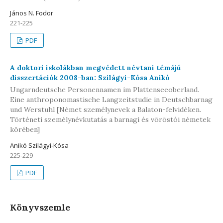
János N. Fodor
221-225
PDF
A doktori iskolákban megvédett névtani témájú
disszertációk 2008-ban: Szilágyi-Kósa Anikó
Ungarndeutsche Personennamen im Plattenseeoberland.
Eine anthroponomastische Langzeitstudie in Deutschbarnag
und Werstuhl [Német személynevek a Balaton-felvidéken.
Történeti személynévkutatás a barnagi és vöröstói németek
körében]
Anikó Szilágyi-Kósa
225-229
PDF
Könyvszemle