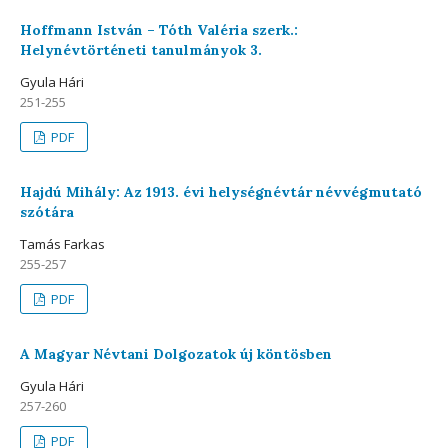
Hoffmann István – Tóth Valéria szerk.:
Helynévtörténeti tanulmányok 3.
Gyula Hári
251-255
PDF
Hajdú Mihály: Az 1913. évi helységnévtár névvégmutató
szótára
Tamás Farkas
255-257
PDF
A Magyar Névtani Dolgozatok új köntösben
Gyula Hári
257-260
PDF