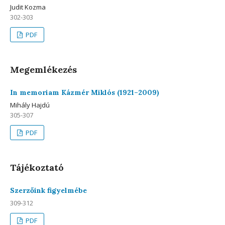
Judit Kozma
302-303
PDF
Megemlékezés
In memoriam Kázmér Miklós (1921–2009)
Mihály Hajdú
305-307
PDF
Tájékoztató
Szerzőink figyelmébe
309-312
PDF