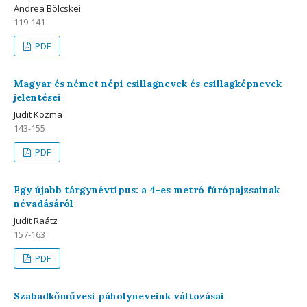
Andrea Bölcskei
119-141
PDF
Magyar és német népi csillagnevek és csillagképnevek
jelentései
Judit Kozma
143-155
PDF
Egy újabb tárgynévtípus: a 4-es metró fúrópajzsainak
névadásáról
Judit Raátz
157-163
PDF
Szabadkőművesi páholyneveink változásai