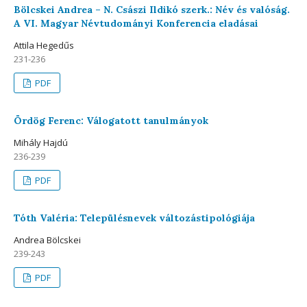
Bölcskei Andrea – N. Császi Ildikó szerk.: Név és valóság.
A VI. Magyar Névtudományi Konferencia eladásai
Attila Hegedűs
231-236
PDF
Ördög Ferenc: Válogatott tanulmányok
Mihály Hajdú
236-239
PDF
Tóth Valéria: Településnevek változástipológiája
Andrea Bölcskei
239-243
PDF