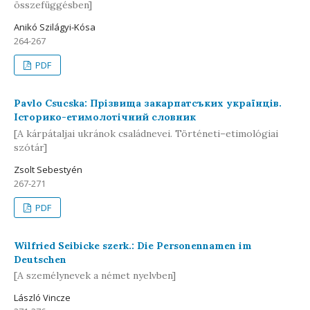
összefüggésben]
Anikó Szilágyi-Kósa
264-267
PDF
Pavlo Csucska: Прізвища закарпатсъких українців.
Історико-етимолотічний словник
[A kárpátaljai ukránok családnevei. Történeti–etimológiai
szótár]
Zsolt Sebestyén
267-271
PDF
Wilfried Seibicke szerk.: Die Personennamen im
Deutschen
[A személynevek a német nyelvben]
László Vincze