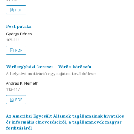
PDF
Pest pataka
György Dénes
105-111
PDF
Vörösegyházi-kereszt – Vörös-köröszfa
A helynévi motiváció egy sajátos továbbélése
András K. Németh
113-117
PDF
Az Amerikai Egyesült Államok tagállamainak hivatalos
és informális elnevezéseiről, a tagállamnevek magyar
fordításáról