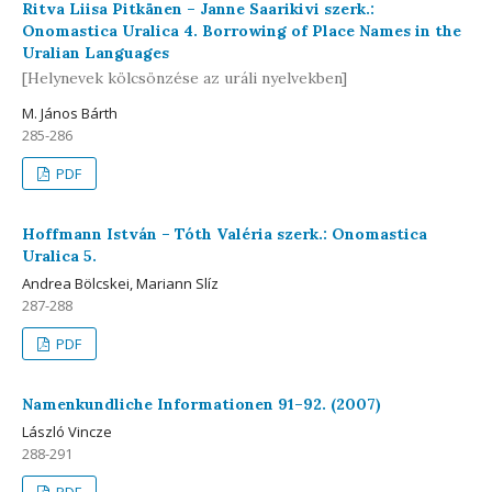
Ritva Liisa Pitkänen – Janne Saarikivi szerk.:
Onomastica Uralica 4. Borrowing of Place Names in the
Uralian Languages
[Helynevek kölcsönzése az uráli nyelvekben]
M. János Bárth
285-286
PDF
Hoffmann István – Tóth Valéria szerk.: Onomastica
Uralica 5.
Andrea Bölcskei, Mariann Slíz
287-288
PDF
Namenkundliche Informationen 91–92. (2007)
László Vincze
288-291