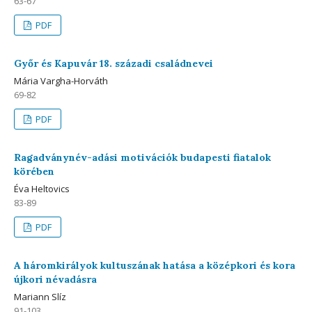
63-67
PDF
Győr és Kapuvár 18. századi családnevei
Mária Vargha-Horváth
69-82
PDF
Ragadványnév-adási motivációk budapesti fiatalok
körében
Éva Heltovics
83-89
PDF
A háromkirályok kultuszának hatása a középkori és kora
újkori névadásra
Mariann Slíz
91-103