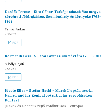
Derdák Ferenc – Kiss Gábor: Térképi adatok Vas megye
történeti földrajzához. Szombathely és környéke 1762–
1862
Tamás Farkas
260-262
PDF
Körmendi Géza: A Tatai Gimnázium névtára 1765–2007
Mihály Hajdú
262-264
PDF
Nicole Eller – Stefan Hackl – Marek L’upták szerk.:
Namen und ihr Konfliktpotential im europäischen
Kontext
[Nevek és a bennük rejlő konfliktusok – európai