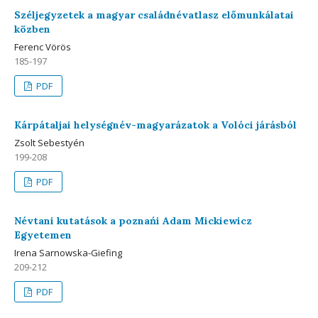
Széljegyzetek a magyar családnévatlasz előmunkálatai
közben
Ferenc Vörös
185-197
PDF
Kárpátaljai helységnév-magyarázatok a Volóci járásból
Zsolt Sebestyén
199-208
PDF
Névtani kutatások a poznańi Adam Mickiewicz
Egyetemen
Irena Sarnowska-Giefing
209-212
PDF