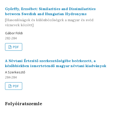
Győrffy, Erzsébet: Similarities and Dissimilarities
between Swedish and Hungarian Hydronyms
[Hasonlóságok és különbözőségek a magyar és svéd
víznevek között]
Gábor Földi
282-284
PDF
A Névtani Értesítő szerkesztőségébe beérkezett, a
későbbiekben ismertetendő magyar névtani kiadványok
A Szerkesztő
284-284
PDF
Folyóiratszemle