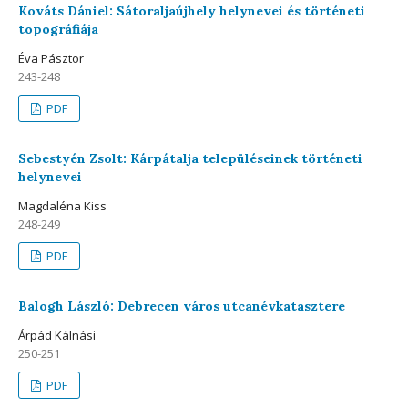
Kováts Dániel: Sátoraljaújhely helynevei és történeti
topográfiája
Éva Pásztor
243-248
PDF
Sebestyén Zsolt: Kárpátalja településeinek történeti
helynevei
Magdaléna Kiss
248-249
PDF
Balogh László: Debrecen város utcanévkatasztere
Árpád Kálnási
250-251
PDF