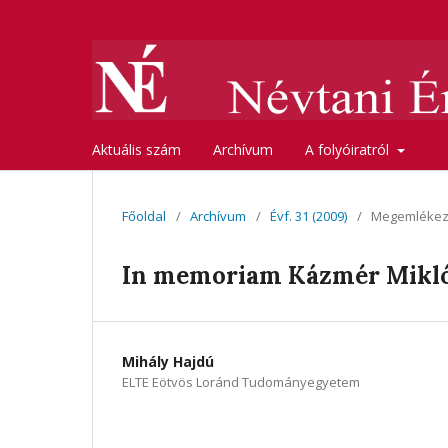
Aktuális szám
Archívum
A folyóiratról
Főoldal
/
Archívum
/
Évf. 31 (2009)
/
Megemléke
In memoriam Kázmér Miklós
Mihály Hajdú
ELTE Eötvös Loránd Tudományegyetem