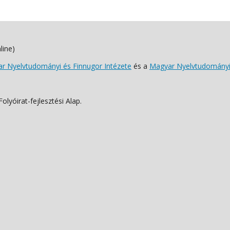
line)
 Nyelvtudományi és Finnugor Intézete
és a
Magyar Nyelvtudományi
lyóirat-fejlesztési Alap.