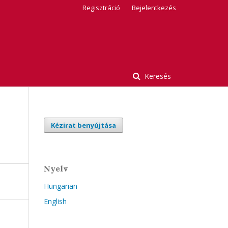
Regisztráció
Bejelentkezés
Keresés
Kézirat benyújtása
Nyelv
Hungarian
English