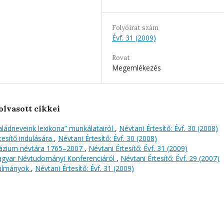
Folyóirat szám
Évf. 31 (2009)
Rovat
Megemlékezés
olvasott cikkei
ládneveink lexikona” munkálatairól
,
Névtani Értesítő: Évf. 30 (2008)
tesítő indulására
,
Névtani Értesítő: Évf. 30 (2008)
názium névtára 1765–2007
,
Névtani Értesítő: Évf. 31 (2009)
Magyar Névtudományi Konferenciáról
,
Névtani Értesítő: Évf. 29 (2007)
nulmányok
,
Névtani Értesítő: Évf. 31 (2009)