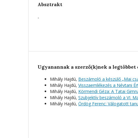
Absztrakt
-
Ugyanannak a szerző(k)nek a legtöbbet 
Mihály Hajdú,
Beszámoló a készülő „Mai csa
Mihály Hajdú,
Visszaemlékezés a Névtani Ér
Mihály Hajdú,
Körmendi Géza: A Tatai Gim
Mihály Hajdú,
Szubjektív beszámoló a VI. 
Mihály Hajdú,
Ördög Ferenc: Válogatott ta