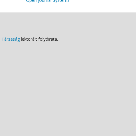
Open Journal Systems
 Társaság
lektorált folyóirata.