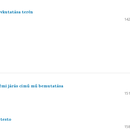
vkutatása terén
142
rémi járás című mű bemutatása
151
 testo
158