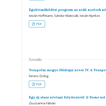
Együttműködési program az uráli nyelvek né
István Hoffmann, Sándor Maticsák, István Nyirkos
PDF
Szemle
Veszprém megye földrajzi nevei IV. A Veszp
Ferenc Ördög
PDF
Egy új olasz névtani folyóiratról: il Nome nel
Zsuzsanna Fábián