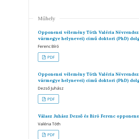
Műhely
Opponensi vélemény Tóth Valéria Névrendszer
vármegye helynevei) című doktori (PhD) dol
Ferenc Bíró
PDF
Opponensi vélemény Tóth Valéria Névrendszer
vármegye helynevei) című doktori (PhD) dol
Dezső Juhász
PDF
Válasz Juhász Dezső és Bíró Ferenc opponen
Valéria Tóth
PDF