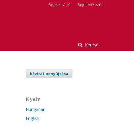
Regisztráció
Bejelentkezés
Keresés
Kézirat benyújtása
Nyelv
Hungarian
English