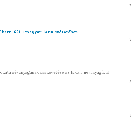
Albert 1621-i magyar–latin szótárában
tozata névanyagának összevetése az Iskola névanyagával