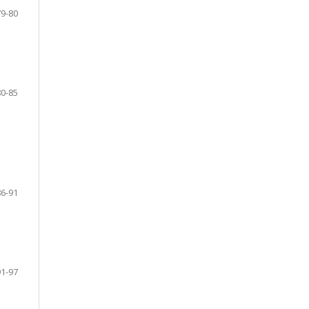
79-80
80-85
86-91
91-97