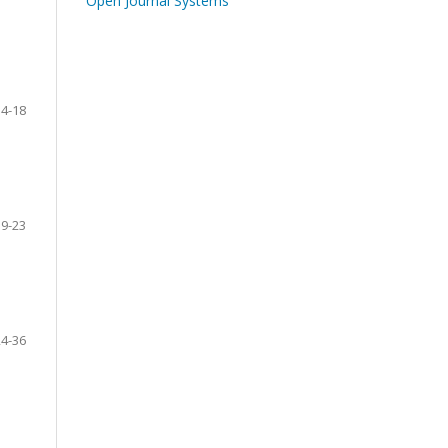
Open Journal Systems
14-18
19-23
24-36