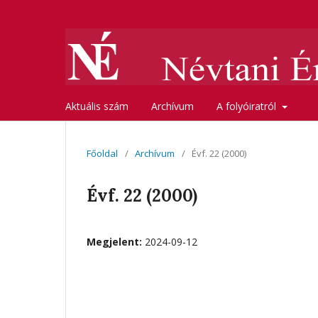
Aktuális szám
Archívum
A folyóiratról
Főoldal
/
Archívum
/
Évf. 22 (2000)
Évf. 22 (2000)
Megjelent:
2024-09-12