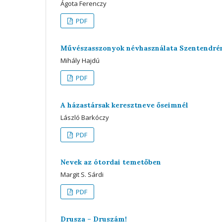
Ágota Ferenczy
PDF
Művészasszonyok névhasználata Szentendré
Mihály Hajdú
PDF
A házastársak keresztneve őseimnél
László Barkóczy
PDF
Nevek az ótordai temetőben
Margit S. Sárdi
PDF
Drusza – Druszám!