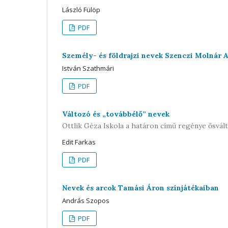
László Fülöp
PDF
Személy- és földrajzi nevek Szenczi Molnár 
István Szathmári
PDF
Változó és „továbbélő” nevek
Ottlik Géza Iskola a határon című regénye ősvál
Edit Farkas
PDF
Nevek és arcok Tamási Áron színjátékaiban
András Szopos
PDF