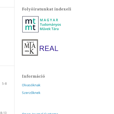
Folyóiratunkat indexeli
Információ
5-8
Olvasóknak
Szerzőknek
8-13