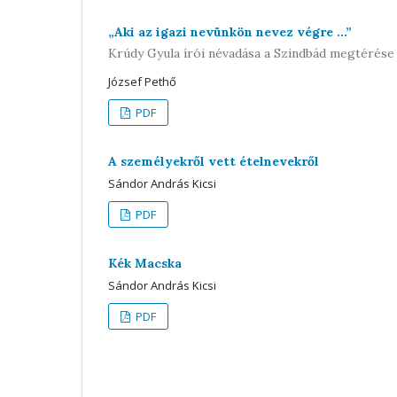
„Aki az igazi nevünkön nevez végre ...”
Krúdy Gyula írói névadása a Szindbád megtérése
József Pethő
PDF
A személyekről vett ételnevekről
Sándor András Kicsi
PDF
Kék Macska
Sándor András Kicsi
PDF