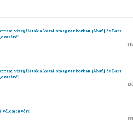
tani vizsgálatok a korai ómagyar korban (Abaúj és Bars
gozatáról
119
tani vizsgálatok a korai ómagyar korban (Abaúj és Bars
gozatáról
129
si véleményére
135