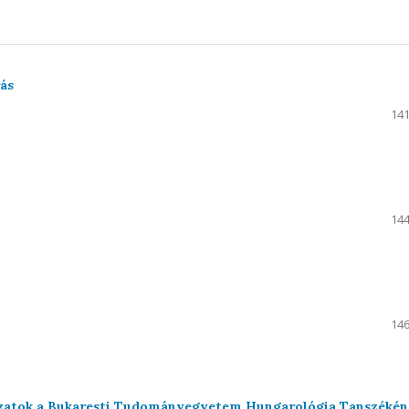
rás
141
144
146
gozatok a Bukaresti Tudományegyetem Hungarológia Tanszékén