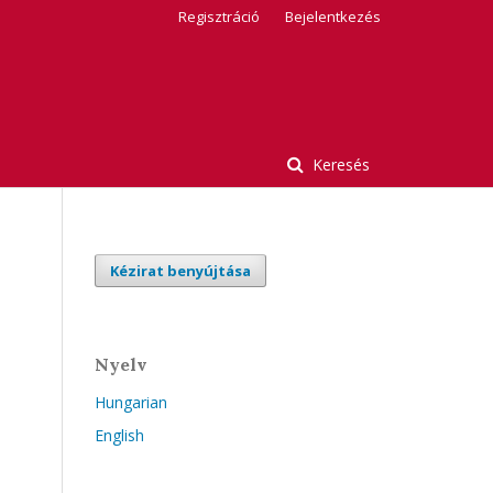
Regisztráció
Bejelentkezés
Keresés
Kézirat benyújtása
Nyelv
Hungarian
English