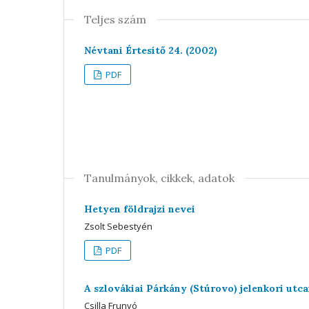
Teljes szám
Névtani Értesítő 24. (2002)
PDF
Tanulmányok, cikkek, adatok
Hetyen földrajzi nevei
Zsolt Sebestyén
PDF
A szlovákiai Párkány (Stúrovo) jelenkori ut
Csilla Frunyó