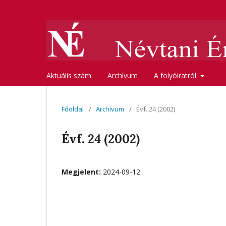
Aktuális szám
Archívum
A folyóiratról
Főoldal
/
Archívum
/
Évf. 24 (2002)
Évf. 24 (2002)
Megjelent:
2024-09-12