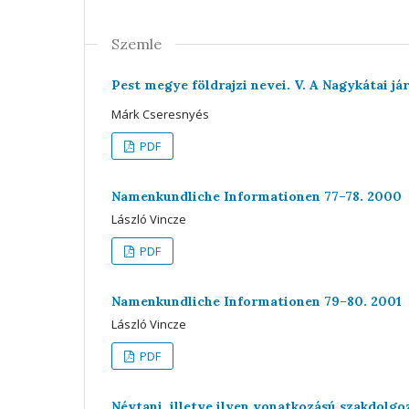
Szemle
Pest megye földrajzi nevei. V. A Nagykátai já
Márk Cseresnyés
PDF
Namenkundliche Informationen 77–78. 2000
László Vincze
PDF
Namenkundliche Informationen 79–80. 2001
László Vincze
PDF
Névtani, illetve ilyen vonatkozású szakdol