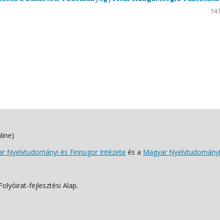
147
line)
 Nyelvtudományi és Finnugor Intézete
és a
Magyar Nyelvtudományi
lyóirat-fejlesztési Alap.