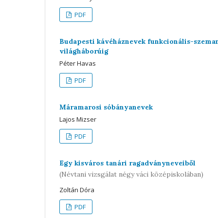
PDF
Budapesti kávéháznevek funkcionális-szemant
világháborúig
Péter Havas
PDF
Máramarosi sóbányanevek
Lajos Mizser
PDF
Egy kisváros tanári ragadványneveiből
(Névtani vizsgálat négy váci középiskolában)
Zoltán Dóra
PDF