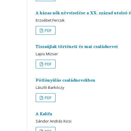
A házas nők névviselése a XX. század utolsó 
Erzsébet Fercsik
PDF
Tiszaújlak történeti és mai családnevei
Lajos Mizser
PDF
Pótlónyúlás családnevekben
László Barkóczy
PDF
A Kalifa
Sándor András Kicsi