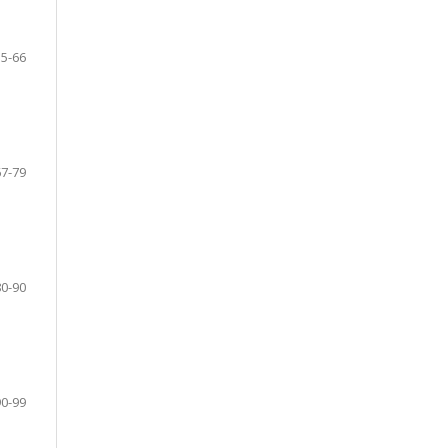
55-66
67-79
80-90
90-99