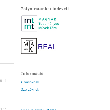
Folyóiratunkat indexeli
Információ
5-11
Olvasóknak
Szerzőknek
11-15