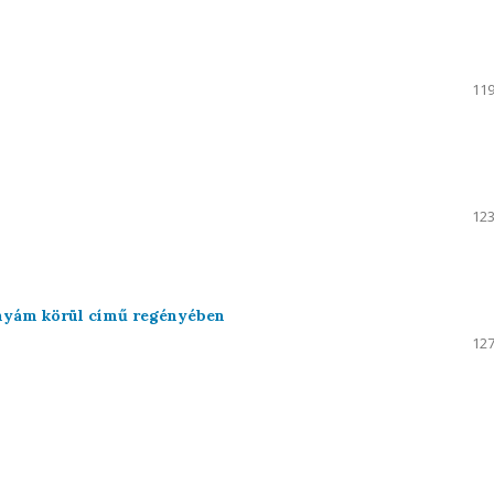
119
123
onyám körül című regényében
127