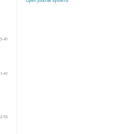
Open Journal Systems
15-41
41-41
42-55