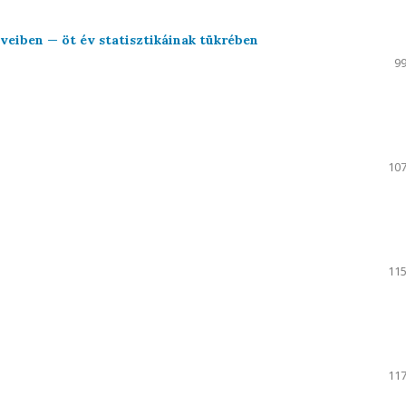
éveiben — öt év statisztikáinak tükrében
99
107
115
117