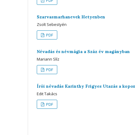
PDF
Szarvasmarhanevek Hetyenben
Zsolt Sebestyén
PDF
Névadás és névmágia a Száz év magányban
Mariann Slíz
PDF
Írói névadás Karinthy Frigyes Utazás a kop
Edit Takács
PDF