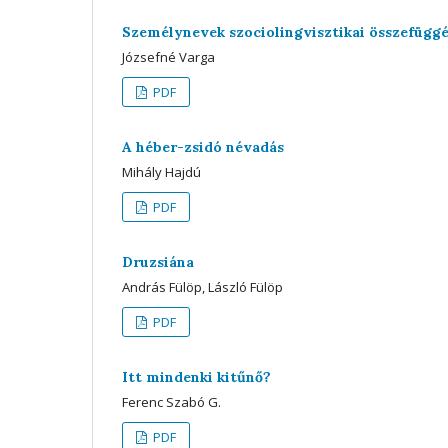
Személynevek szociolingvisztikai összefügg
Józsefné Varga
PDF
A héber-zsidó névadás
Mihály Hajdú
PDF
Druzsiána
András Fülöp, László Fülöp
PDF
Itt mindenki kitűnő?
Ferenc Szabó G.
PDF